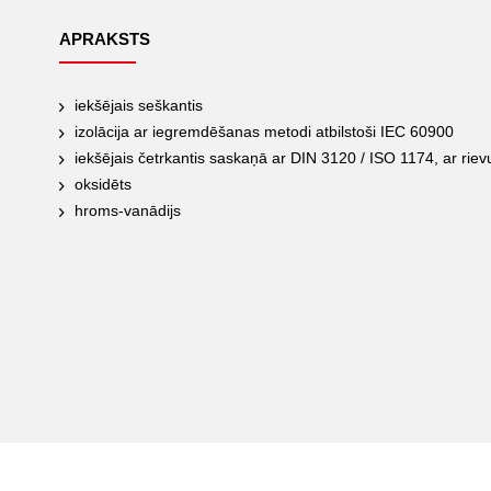
APRAKSTS
iekšējais seškantis
izolācija ar iegremdēšanas metodi atbilstoši IEC 60900
iekšējais četrkantis saskaņā ar DIN 3120 / ISO 1174, ar rievu
oksidēts
hroms-vanādijs