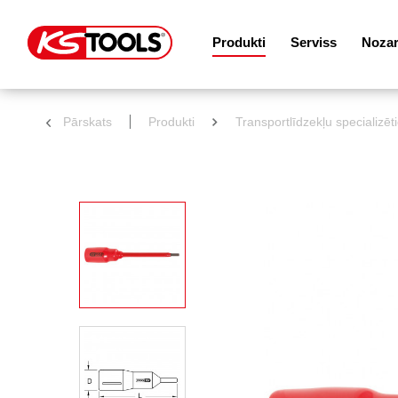
Produkti
Serviss
Noza
Pārskats
Produkti
Transportlīdzekļu specializēt