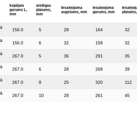
kopējais
atslēgas
Iesaiņojuma
Iesaiņojuma
Iesaiņo
garums L,
platums,
augstums, mm
garums, mm
platums
mm
mm
jā
156.0
5
28
164
32
jā
156.0
6
32
158
32
jā
267.0
5
36
291
35
jā
267.0
6
28
268
39
jā
267.0
8
25
320
112
jā
267.0
10
28
261
45