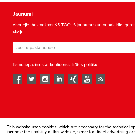
Jaunumi
Abonējiet bezmaksas KS TOOLS jaunumus un nepalaidiet garām 
akciju.
Esmu iepazinies ar
konfidencialitātes politiku
.
facebook
twitter
instagram
linked in
Xing
youtube
rss
This website uses cookies, which are necessary for the technical o
increase the usability of this website, serve for direct advertising or