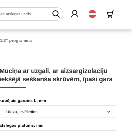
Latvijas
1/2" programma
Muciņa ar uzgali, ar aizsargizolāciju
iekšējā seškanša skrūvēm, īpaši gara
kopējais garums L, mm
atslēgas platums, mm