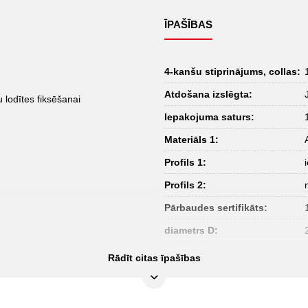
ĪPAŠĪBAS
4-kanšu stiprinājums, collas:
Atdošana izslēgta:
 lodītes fiksēšanai
Iepakojuma saturs:
Materiāls 1:
Profils 1:
Profils 2:
Pārbaudes sertifikāts:
diametrs D:
izolācija:
Rādīt citas īpašības
materiāls 2:
norma: