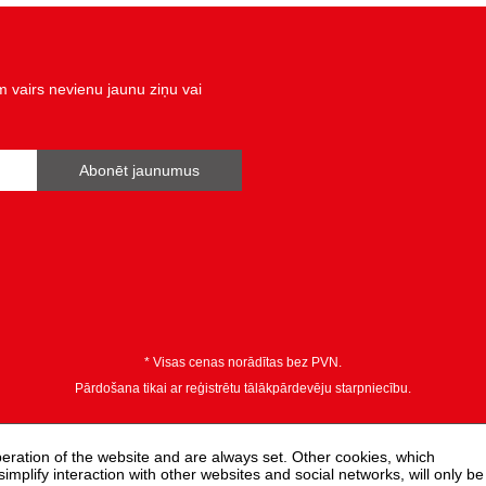
vairs nevienu jaunu ziņu vai
Abonēt jaunumus
* Visas cenas norādītas bez PVN.
Pārdošana tikai ar reģistrētu tālākpārdevēju starpniecību.
peration of the website and are always set. Other cookies, which
 simplify interaction with other websites and social networks, will only be