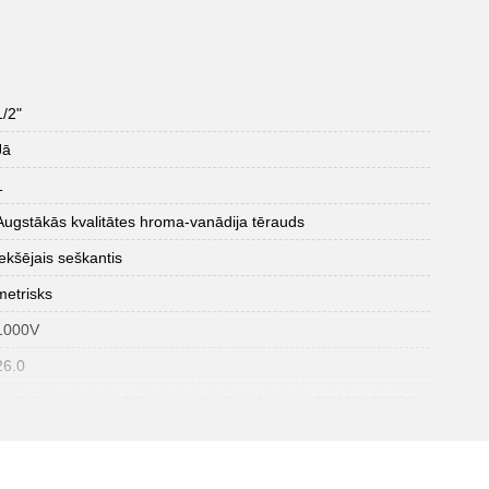
1/2"
Jā
1
Augstākās kvalitātes hroma-vanādija tērauds
iekšējais seškantis
metrisks
1000V
26.0
izolācija ar iegremdēšanas metodi saskaņā ar DIN EN 60900
oksidēts
DIN 3120, ISO 1174, IEC 60900