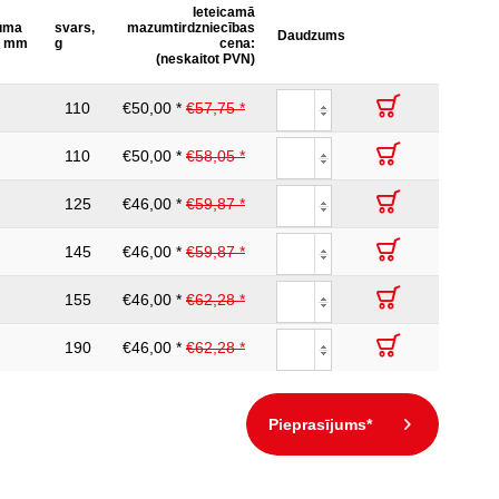
Ieteicamā
juma
svars,
mazumtirdzniecības
Daudzums
, mm
g
cena:
(neskaitot PVN)
110
€50,00 *
€57,75 *
110
€50,00 *
€58,05 *
125
€46,00 *
€59,87 *
145
€46,00 *
€59,87 *
155
€46,00 *
€62,28 *
190
€46,00 *
€62,28 *
Pieprasījums*