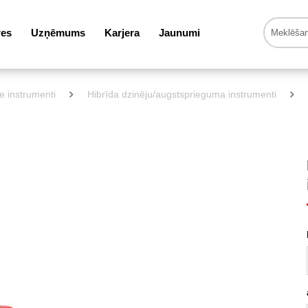
res
Uzņēmums
Karjera
Jaunumi
ie instrumenti
Hibrīda dzinēju/augstsprieguma instrumenti