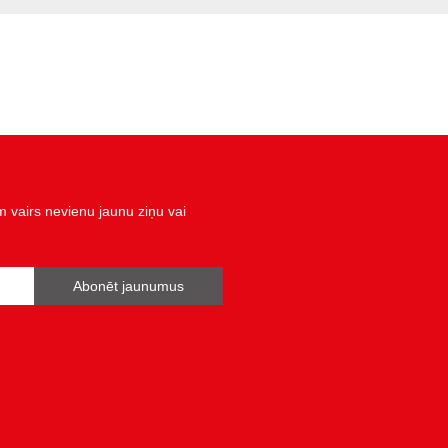
vairs nevienu jaunu ziņu vai
Abonēt jaunumus