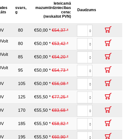
Ieteicamā
udes
svars,
mazumtirdzniecības
Daudzums
kāts
g
cena:
(neskaitot PVN)
0V
80
€50,00 *
€54,37 *
Volt
80
€50,00 *
€53,42 *
Volt
85
€50,00 *
€54,20 *
Volt
95
€50,00 *
€54,73 *
0V
105
€50,00 *
€56,08 *
0V
125
€55,50 *
€77,25 *
0V
170
€55,50 *
€83,68 *
0V
185
€55,50 *
€58,82 *
0V
195
€55,50 *
€60,90 *