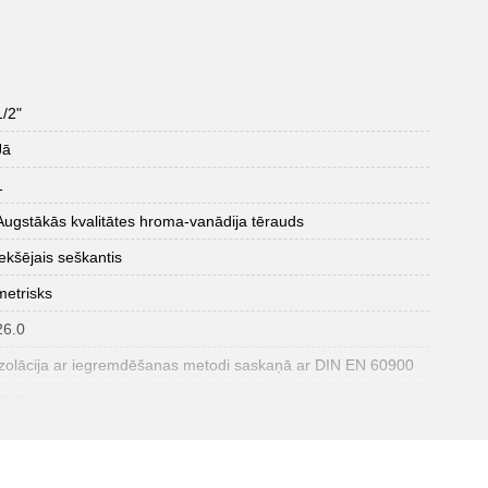
1/2"
Jā
1
Augstākās kvalitātes hroma-vanādija tērauds
iekšējais seškantis
metrisks
26.0
izolācija ar iegremdēšanas metodi saskaņā ar DIN EN 60900
95.0
oksidēts
DIN 3120, ISO 1174, IEC 60900