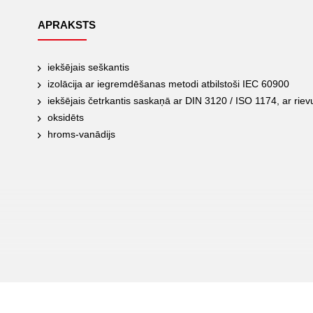
APRAKSTS
iekšējais seškantis
izolācija ar iegremdēšanas metodi atbilstoši IEC 60900
iekšējais četrkantis saskaņā ar DIN 3120 / ISO 1174, ar rievu
oksidēts
hroms-vanādijs