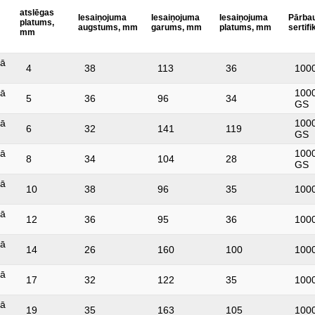
atslēgas
Iesaiņojuma
Iesaiņojuma
Iesaiņojuma
Pārba
platums,
augstums, mm
garums, mm
platums, mm
sertifi
mm
jā
4
38
113
36
100
jā
1000
5
36
96
34
GS
jā
1000
6
32
141
119
GS
jā
1000
8
34
104
28
GS
jā
10
38
96
35
100
jā
12
36
95
36
100
jā
14
26
160
100
100
jā
17
32
122
35
100
jā
19
35
163
105
100