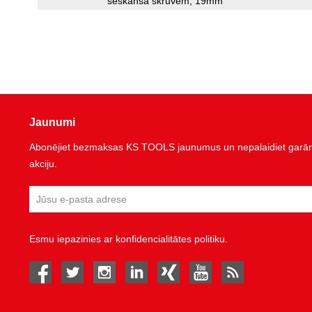
seškanša skrūvēm, 19mm
Jaunumi
Abonējiet bezmaksas KS TOOLS jaunumus un nepalaidiet garām 
akciju.
Esmu iepazinies ar
konfidencialitātes politiku
.
facebook
twitter
instagram
linked in
Xing
youtube
rss