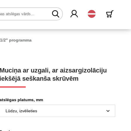
Latvijas
1/2" programma
Muciņa ar uzgali, ar aizsargizolāciju
iekšējā seškanša skrūvēm
atslēgas platums, mm