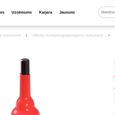
res
Uzņēmums
Karjera
Jaunumi
ie instrumenti
Hibrīda dzinēju/augstsprieguma instrumenti