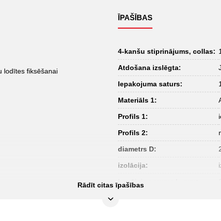
ĪPAŠĪBAS
4-kanšu stiprinājums, collas:
Atdošana izslēgta:
 lodītes fiksēšanai
Iepakojuma saturs:
Materiāls 1:
Profils 1:
Profils 2:
diametrs D:
izolācija:
kopējais garums L, mm:
Rādīt citas īpašības
materiāls 2:
norma: