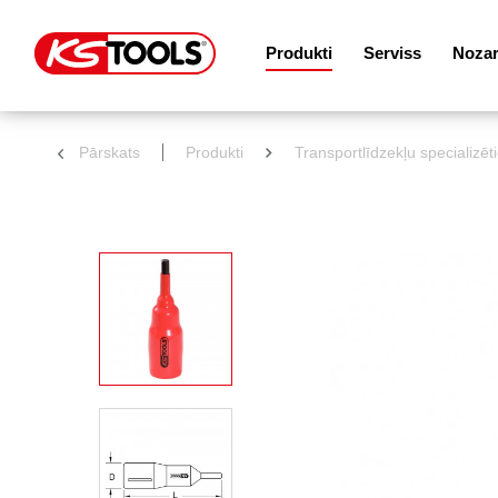
Produkti
Serviss
Noza
Pārskats
Produkti
Transportlīdzekļu specializēt