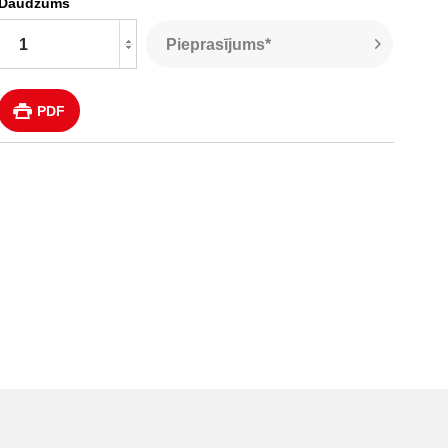
Daudzums
Pieprasījums*
PDF