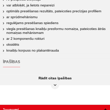
var atbloķēt, ja lietots nepareizi
optimāls presēšanas rezultāts, pateicoties precīzijas profiliem
ar sprūdmehānismu
regulējams presēšanas spiediens
viegla presēšanas knaibļu presformu nomaiņa, pateicoties ātrās
nomaiņas mehānismam
ar 2 komponenšu rokturi
oksidēts
knaibļu korpuss no plakantērauda
ĪPAŠĪBAS
Rādīt citas īpašības
AWG:
RG58/RG59/RG62
Ar piespiedu bloķētāju:
jā
Funkciju atribūti 1:
ar sprūdmehānismu
Iepakojuma saturs:
1
Jaunumi