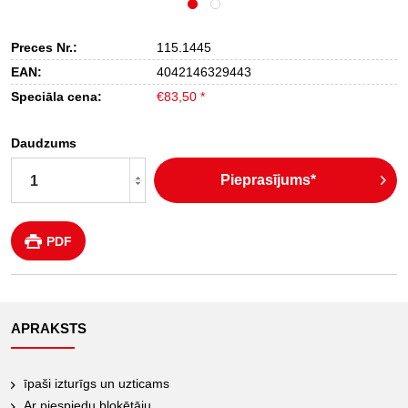
Preces Nr.:
115.1445
EAN:
4042146329443
Speciāla cena:
€83,50 *
Daudzums
Pieprasījums*
PDF
APRAKSTS
īpaši izturīgs un uzticams
Ar piespiedu bloķētāju