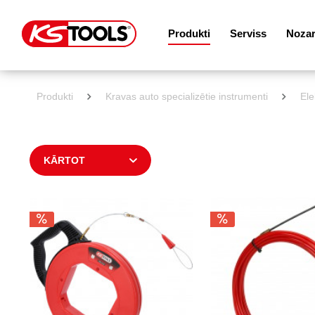
Produkti
Serviss
Noza
Produkti
Kravas auto specializētie instrumenti
Ele
KĀRTOT