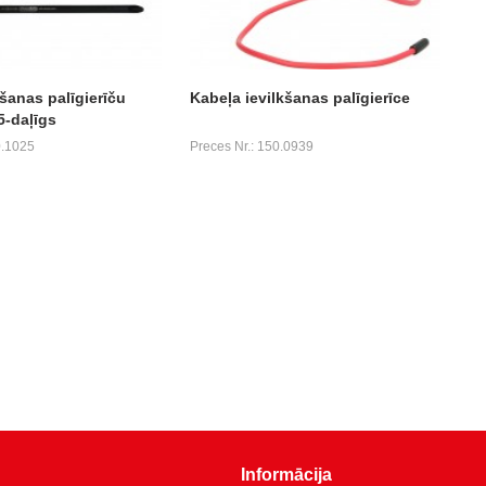
šanas palīgierīču
Kabeļa ievilkšanas palīgierīce
5-daļīgs
0.1025
Preces Nr.: 150.0939
Informācija