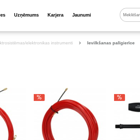
res
Uzņēmums
Karjera
Jaunumi
ktrosistēmas/elektronikas instrumenti
Ievilkšanas palīgierīce