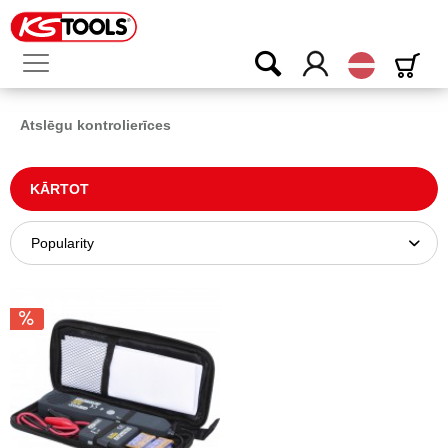
Latvijas
Atslēgu kontrolierīces
KĀRTOT