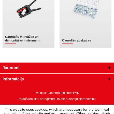
Caurulīšu montāžas un
demontāžas instrumenti
Caurulīšu apskavas
Jaunumi
Informācija
* Visas cenas norādītas bez PVN.
Pārdošana tikai ar reģistrētu tālākpārdevēju starpniecību.
This website uses cookies, which are necessary for the technical
operation of the website and are always set. Other cookies, which