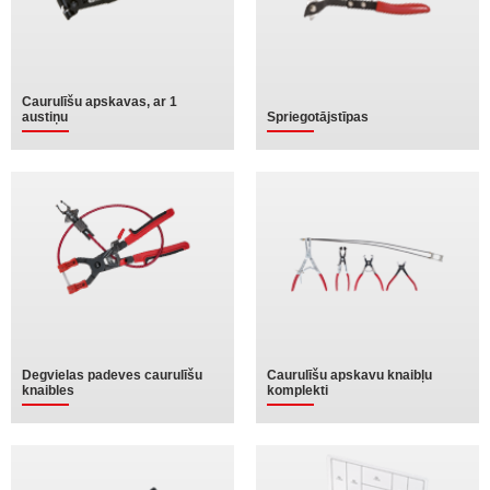
Caurulīšu apskavas, ar 1
austiņu
Spriegotājstīpas
Degvielas padeves caurulīšu
Caurulīšu apskavu knaibļu
knaibles
komplekti