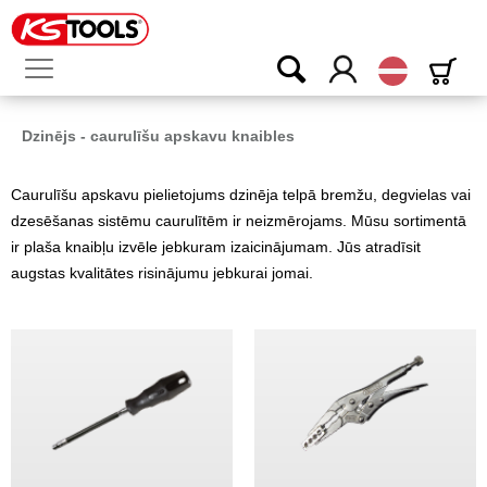
Latvijas
Dzinējs - caurulīšu apskavu knaibles
Caurulīšu apskavu pielietojums dzinēja telpā bremžu, degvielas vai
dzesēšanas sistēmu caurulītēm ir neizmērojams. Mūsu sortimentā
ir plaša knaibļu izvēle jebkuram izaicinājumam. Jūs atradīsit
augstas kvalitātes risinājumu jebkurai jomai.