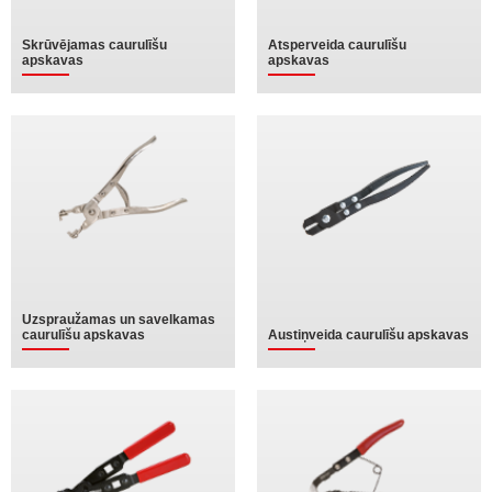
Skrūvējamas caurulīšu
Atsperveida caurulīšu
apskavas
apskavas
Uzspraužamas un savelkamas
caurulīšu apskavas
Austiņveida caurulīšu apskavas