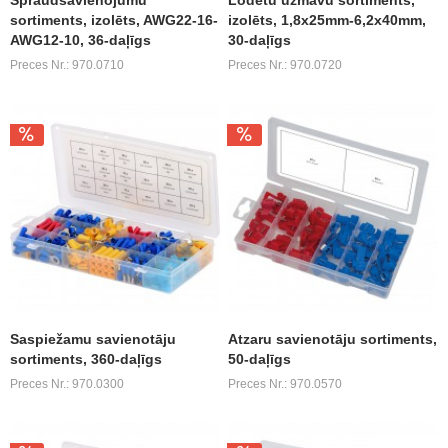
Spraudsavienojumu
Lodētu uzmavu sortiments,
sortiments, izolēts, AWG22-16-
izolēts, 1,8x25mm-6,2x40mm,
AWG12-10, 36-daļīgs
30-daļīgs
Preces Nr.: 970.0710
Preces Nr.: 970.0720
Saspiežamu savienotāju
Atzaru savienotāju sortiments,
sortiments, 360-daļīgs
50-daļīgs
Preces Nr.: 970.0300
Preces Nr.: 970.0570