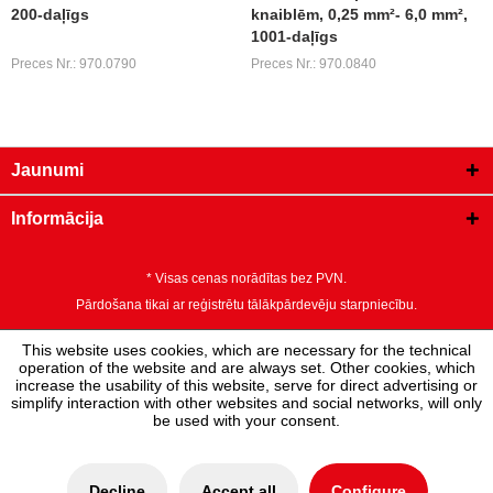
200-daļīgs
knaiblēm, 0,25 mm²- 6,0 mm²,
1001-daļīgs
Preces Nr.: 970.0790
Preces Nr.: 970.0840
Jaunumi
Informācija
* Visas cenas norādītas bez PVN.
Pārdošana tikai ar reģistrētu tālākpārdevēju starpniecību.
This website uses cookies, which are necessary for the technical
operation of the website and are always set. Other cookies, which
increase the usability of this website, serve for direct advertising or
simplify interaction with other websites and social networks, will only
be used with your consent.
Decline
Accept all
Configure