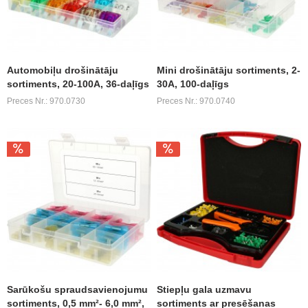
Automobiļu drošinātāju
Mini drošinātāju sortiments, 2-
sortiments, 20-100A, 36-daļīgs
30A, 100-daļīgs
Preces Nr.: 970.0730
Preces Nr.: 970.0740
Sarūkošu spraudsavienojumu
Stiepļu gala uzmavu
sortiments, 0,5 mm²- 6,0 mm²,
sortiments ar presēšanas