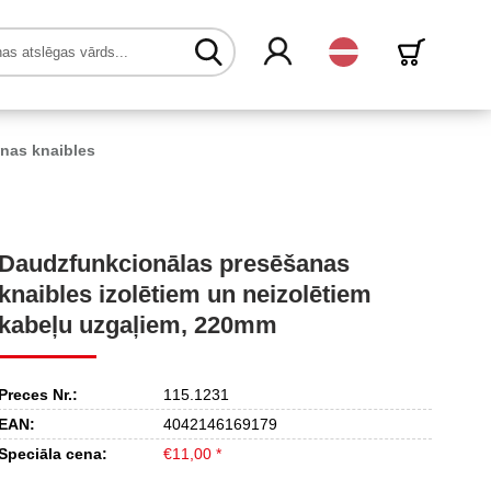
Latvijas
nas knaibles
Daudzfunkcionālas presēšanas
knaibles izolētiem un neizolētiem
kabeļu uzgaļiem, 220mm
Preces Nr.:
115.1231
EAN:
4042146169179
Speciāla cena:
€11,00 *