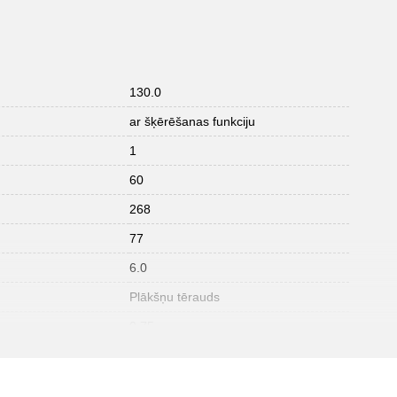
130.0
ar šķērēšanas funkciju
1
60
268
77
6.0
Plākšņu tērauds
0.75
40
220.0