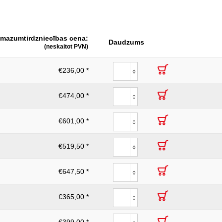
2-komponentu rokturis
230
 mazumtirdzniecības cena:
0,75-6,0/1,5-6,0
Daudzums
(neskaitot PVN)
€236,00 *
€474,00 *
€601,00 *
€519,50 *
€647,50 *
€365,00 *