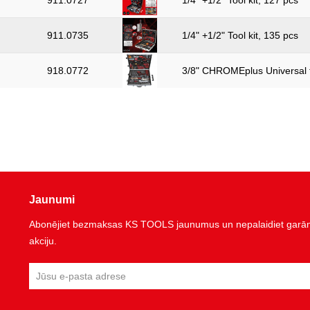
911.0727
1/4" +1/2" Tool kit, 127 pcs
911.0735
1/4" +1/2" Tool kit, 135 pcs
918.0772
3/8" CHROMEplus Universal t
Jaunumi
Abonējiet bezmaksas KS TOOLS jaunumus un nepalaidiet garām 
akciju.