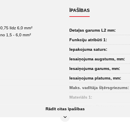
ĪPAŠĪBAS
 0,75 līdz 6,0 mm²
Detaļas garums L2 mm:
no 1,5 - 6,0 mm²
Funkciju atribūti 1:
Iepakojuma saturs:
Iesaiņojuma augstums, mm:
Iesaiņojuma garums, mm:
Iesaiņojuma platums, mm:
Maks. vadītāja šķērsgriezums:
Materiāls 1:
Min. vadītāja šķērsgriezums:
Rādīt citas īpašības
galvas augstums (A):
kopējais garums L1, mm: