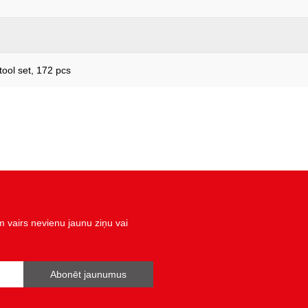
ool set, 172 pcs
vairs nevienu jaunu ziņu vai
Abonēt jaunumus