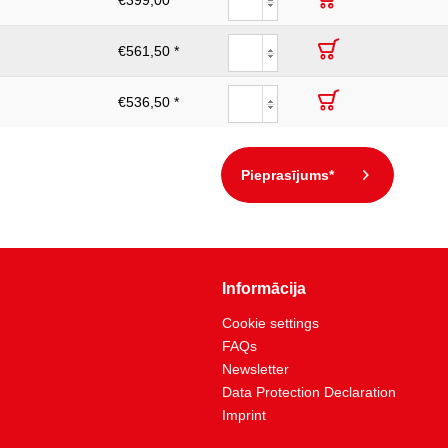
€399,00 *
€561,50 *
€536,50 *
Pieprasījums*
Informācija
Cookie settings
FAQs
Newsletter
Data Protection Declaration
Imprint