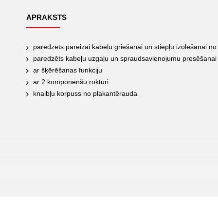
APRAKSTS
paredzēts pareizai kabeļu griešanai un stiepļu izolēšanai no
paredzēts kabeļu uzgaļu un spraudsavienojumu presēšanai 
ar šķērēšanas funkciju
ar 2 komponenšu rokturi
knaibļu korpuss no plakantērauda