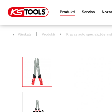
Produkti
Serviss
Noza
Pārskats
Produkti
Kravas auto specializētie ins