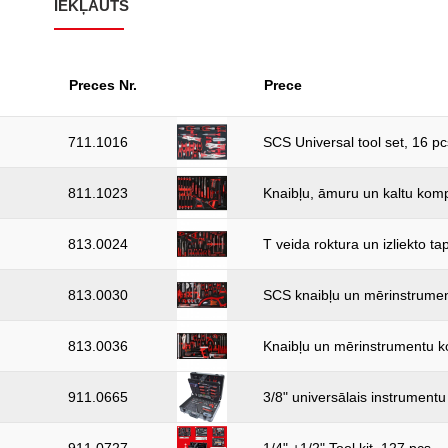
IEKĻAUTS
Preces Nr.
Prece
711.1016
SCS Universal tool set, 16 pc
811.1023
Knaibļu, āmuru un kaltu komp
813.0024
T veida roktura un izliekto t
813.0030
SCS knaibļu un mērinstrument
813.0036
Knaibļu un mērinstrumentu kom
911.0665
3/8" universālais instrument