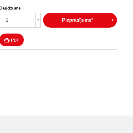
Daudzums
Pieprasījums*
PDF