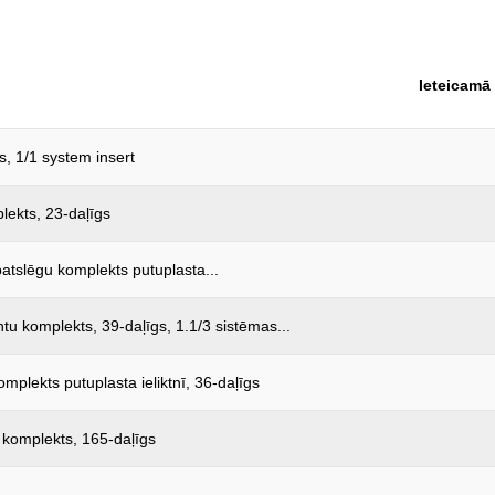
rokturis:
svars, g:
Ieteicamā
Šķērsgriezums, mm²:
s, 1/1 system insert
lekts, 23-daļīgs
apatslēgu komplekts putuplasta...
u komplekts, 39-daļīgs, 1.1/3 sistēmas...
plekts putuplasta ieliktnī, 36-daļīgs
u komplekts, 165-daļīgs