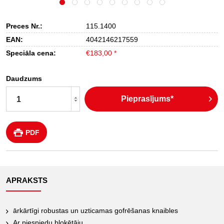
Preces Nr.:
115.1400
EAN:
4042146217559
Speciāla cena:
€183,00 *
Daudzums
Pieprasījums*
PDF
APRAKSTS
ārkārtīgi robustas un uzticamas gofrēšanas knaibles
Ar piespiedu bloķētāju