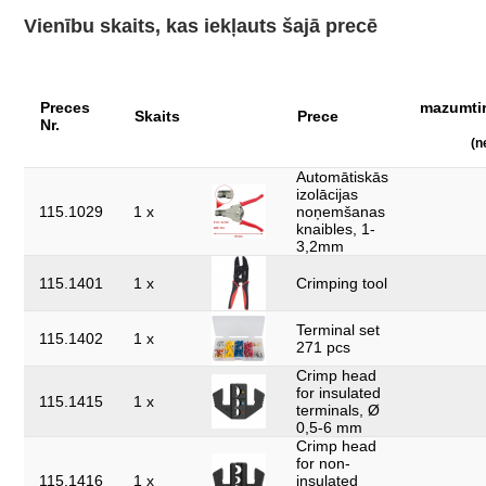
Ieliktņu izmēri:
Ieliktnis 1/3 atvilkšanas platība
Vienību skaits, kas iekļauts šajā precē
Iepakojuma saturs:
1
Iesaiņojuma augstums, mm:
72
Preces
mazumtir
Skaits
Prece
Iesaiņojuma garums, mm:
422
Nr.
(n
Iesaiņojuma platums, mm:
270
Automātiskās
Materiāls 1:
Plākšņu tērauds
izolācijas
115.1029
1 x
noņemšanas
Platums B:
188.0
knaibles, 1-
3,2mm
detaļas komplektā:
283
115.1401
1 x
Crimping tool
kopējais garums L, mm:
390.0
Terminal set
materiāls 2:
oksidēts
115.1402
1 x
271 pcs
rokturis:
2-komponentu rokturis
Crimp head
for insulated
115.1415
1 x
svars, g:
2370
terminals, Ø
0,5-6 mm
Crimp head
for non-
115.1416
1 x
insulated