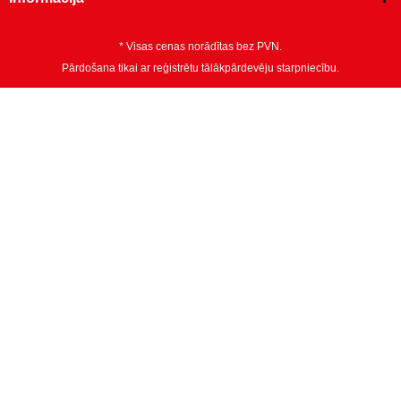
* Visas cenas norādītas bez PVN.
Pārdošana tikai ar reģistrētu tālākpārdevēju starpniecību.