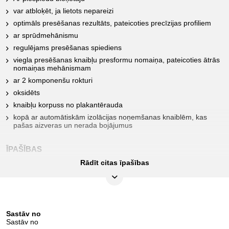
var atbloķēt, ja lietots nepareizi
optimāls presēšanas rezultāts, pateicoties precīzijas profiliem
ar sprūdmehānismu
regulējams presēšanas spiediens
viegla presēšanas knaibļu presformu nomaiņa, pateicoties ātrās
nomaiņas mehānismam
ar 2 komponenšu rokturi
oksidēts
knaibļu korpuss no plakantērauda
kopā ar automātiskām izolācijas noņemšanas knaiblēm, kas
pašas aizveras un nerada bojājumus
ĪPAŠĪBAS
Rādīt citas īpašības
Ar piespiedu bloķētāju:
jā
Augstums H:
35.0
Sastāv no
Funkciju atribūti 1:
ar sprūdmehānismu
Sastāv no