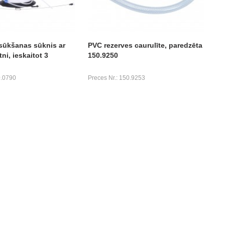
sūkšanas sūknis ar
PVC rezerves caurulīte, paredzēta
rtni, ieskaitot 3
150.9250
0.0790
Preces Nr.: 150.9253