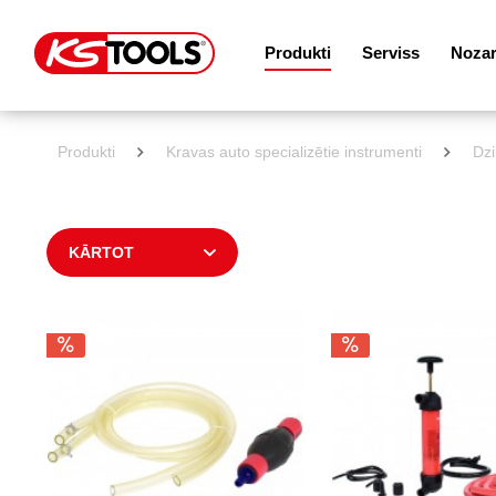
Produkti
Serviss
Noza
Produkti
Kravas auto specializētie instrumenti
Dzi
KĀRTOT