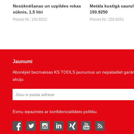
Nosūknēšanas un uzpildes rokas
Metāla kustīgā caurul
sūknis, 1,5 litri
150.9250
Preces Nr.: 150.9222
Preces Nr.: 150.9251
Jaunumi
Abonējiet bezmaksas KS TOOLS jaunumus un nepalaidiet garām 
akciju.
Esmu iepazinies ar
konfidencialitātes politiku
.
facebook
twitter
instagram
linked in
Xing
youtube
rss