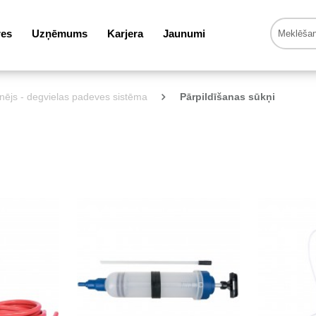
res
Uzņēmums
Karjera
Jaunumi
nējs - degvielas padeves sistēma
Pārpildīšanas sūkņi