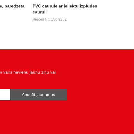
e, paredzēta
PVC caurule ar ieliektu izplūdes
cauruli
Preces Nr.: 150.9252
vairs nevienu jaunu ziņu vai
Abonēt jaunumus