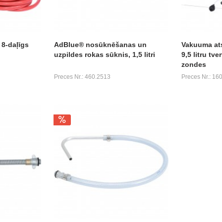
 8-daļīgs
AdBlue® nosūknēšanas un
Vakuuma at
uzpildes rokas sūknis, 1,5 litri
9,5 litru tve
zondes
Preces Nr.: 460.2513
Preces Nr.: 16