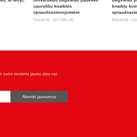
caurulīšu knaibles
knaibļu kom
spraudsavienojumiem
spraudsavie
Preces Nr.: 115.1091 utt.
Preces Nr.: 11
vairs nevienu jaunu ziņu vai
Abonēt jaunumus