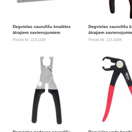
Degvielas caurulīšu knaibles
Degvielas caurulīšu k
ātrajiem savienojumiem
ātrajiem savienojumi
Preces Nr.: 115.1184
Preces Nr.: 115.1008
Degvielas padeves caurulīšu
Degvielas vada knaible