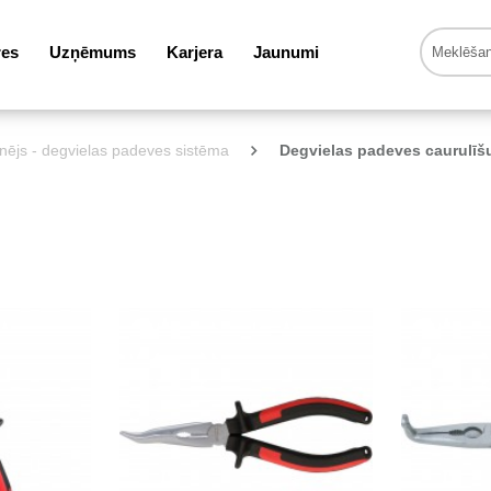
res
Uzņēmums
Karjera
Jaunumi
nējs - degvielas padeves sistēma
Degvielas padeves caurulīš