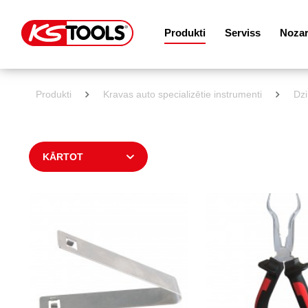
Produkti
Serviss
Noza
Produkti
Kravas auto specializētie instrumenti
Dzi
KĀRTOT