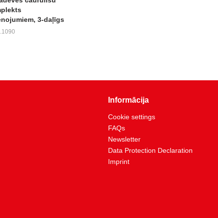
plekts
nojumiem, 3-daļīgs
5.1090
Informācija
Cookie settings
FAQs
Newsletter
Data Protection Declaration
Imprint