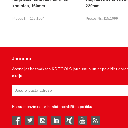
knaibles, 160mm
220mm
Preces Nr.: 115.1094
Preces Nr.: 115.1099
Jaunumi
Abonējiet bezmaksas KS TOOLS jaunumus un nepalaidiet garām 
akciju.
Esmu iepazinies ar
konfidencialitātes politiku
.
facebook
twitter
instagram
linked in
Xing
youtube
rss