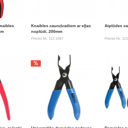
naibles
Knaibles cauruļvadiem ar eļļas
Atplūdes ca
em
noplūdi, 200mm
Preces Nr.: 115.1067
Preces Nr.: 11
s, ar leņķi,
Universālās degvielas padeves
Degvielas p