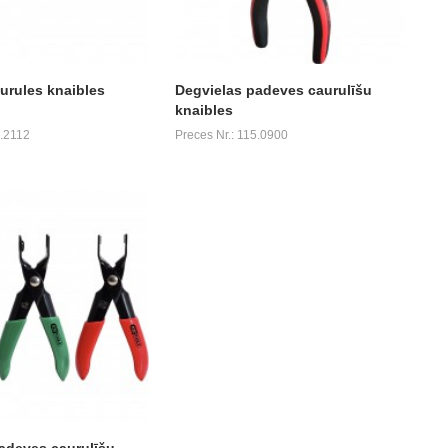
urules knaibles
Degvielas padeves caurulīšu
knaibles
5.2112
Preces Nr.: 115.0900
adeves caurulīšu