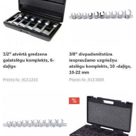
1/2" atvērtā gredzena
3/8" divpadsmitstūra
galatslēgu komplekts, 6-
iespraužamo uzgriežņu
daļīgs
atslēgu komplekts, 10 -daļīgs,
10-22 mm
Preces Nr.: 913.1210
Preces Nr.: 913.3900