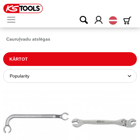
Latvijas
Cauruļvadu atslēgas
KĀRTOT