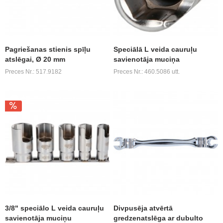
Pagriešanas stienis spīļu
Speciālā L veida cauruļu
atslēgai, Ø 20 mm
savienotāja muciņa
Preces Nr.: 517.9182
Preces Nr.: 460.5086 utt.
3/8" speciālo L veida cauruļu
Divpusēja atvērtā
savienotāja muciņu
gredzenatslēga ar dubulto