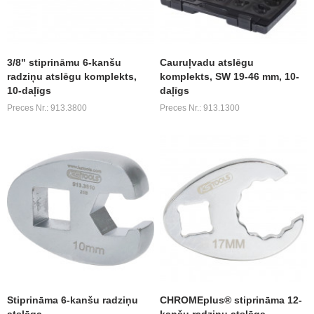
3/8" stiprināmu 6-kanšu
Cauruļvadu atslēgu
radziņu atslēgu komplekts,
komplekts, SW 19-46 mm, 10-
10-daļīgs
daļīgs
Preces Nr.: 913.3800
Preces Nr.: 913.1300
Stiprināma 6-kanšu radziņu
CHROMEplus® stiprināma 12-