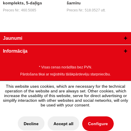
komplekts, 5-daļīgs
šarnīru
Preces Nr.: 460.5085
Preces Nr.: 518.0527 utt.
Jaunumi
Informācija
* Visas cenas norādītas bez PVN.
Pārdošana tikai ar reģistrētu tālākpārdevēju starpniecību.
This website uses cookies, which are necessary for the technical
operation of the website and are always set. Other cookies, which
increase the usability of this website, serve for direct advertising or
simplify interaction with other websites and social networks, will only
be used with your consent.
Decline
Accept all
Configure