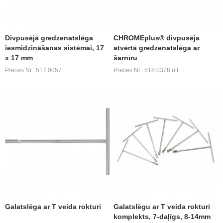
Divpusējā gredzenatslēga
CHROMEplus® divpusēja
iesmidzināšanas sistēmai, 17
atvērtā gredzenatslēga ar
x 17 mm
šarnīru
Preces Nr.: 517.0057
Preces Nr.: 518.0378 utt.
Galatslēga ar T veida rokturi
Galatslēgu ar T veida rokturi
komplekts, 7-daļīgs, 8-14mm