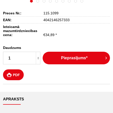
Preces Nr.:
115.1099
EAN:
4042146257333
Ieteicamā
mazumtirdzniecības
cena:
€34,89 *
Daudzums
Pieprasījums*
PDF
APRAKSTS