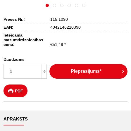
Preces Nr.:
115.1090
EAN:
4042146210390
Ieteicamā
mazumtirdzniecības
cena:
€51,49 *
Daudzums
Pieprasījums*
PDF
APRAKSTS