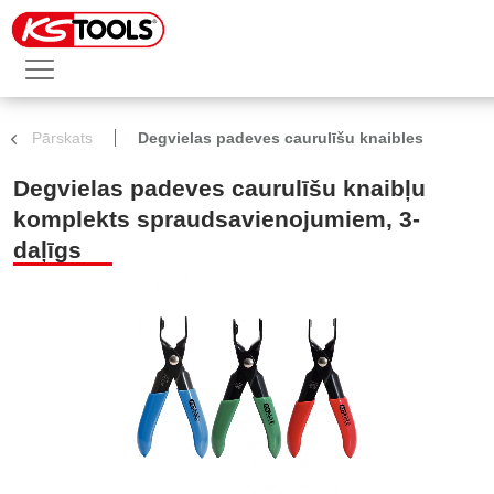
Pārskats
Degvielas padeves caurulīšu knaibles
Degvielas padeves caurulīšu knaibļu
komplekts spraudsavienojumiem, 3-
daļīgs