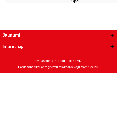
Opel
Jaunumi
Informācija
* Visas cenas norādītas bez PVN.
Pārdošana tikai ar reģistrētu tālākpārdevēju starpniecību.