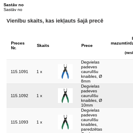
Iesaiņojuma platums,
Sastāv no
229
mm:
Sastāv no
Materiāls 1:
Speciāls instrumentu tērauds
Vienību skaits, kas iekļauts šajā precē
Pielietojuma joma -
Savienojumu atvēršanai pie degvielas
vispārīga:
padeves vadiem
detaļas komplektā:
3
Preces
mazumtird
Skaits
Prece
Nr.
forma:
taisns
(nes
kopējais garums L1,
Degvielas
120.0
mm:
padeves
115.1091
1 x
caurulīšu
rokturis:
izolēts rokturis
knaibles, Ø
8mm
svars, g:
310
Degvielas
padeves
115.1092
1 x
caurulīšu
knaibles, Ø
10mm
Degvielas
padeves
caurulīšu
115.1093
1 x
knaibles,
paredzētas