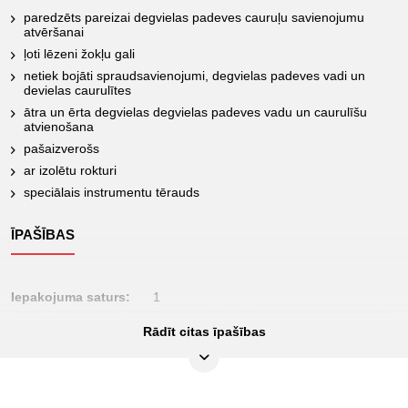
paredzēts pareizai degvielas padeves cauruļu savienojumu
atvēršanai
ļoti lēzeni žokļu gali
netiek bojāti spraudsavienojumi, degvielas padeves vadi un
devielas caurulītes
ātra un ērta degvielas degvielas padeves vadu un caurulīšu
atvienošana
pašaizverošs
ar izolētu rokturi
speciālais instrumentu tērauds
ĪPAŠĪBAS
Iepakojuma saturs:
1
Iesaiņojuma
Rādīt citas īpašības
30
augstums, mm:
Iesaiņojuma garums,
245
mm: