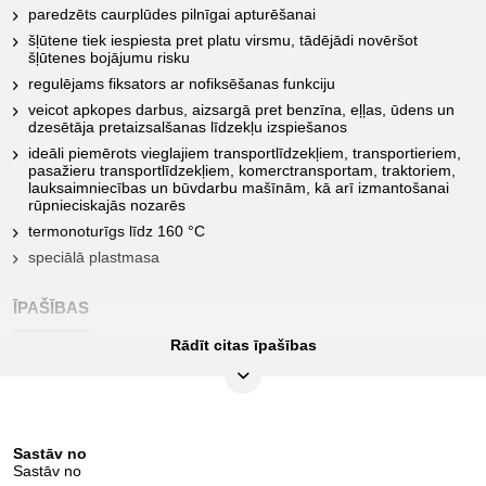
paredzēts caurplūdes pilnīgai apturēšanai
šļūtene tiek iespiesta pret platu virsmu, tādējādi novēršot
šļūtenes bojājumu risku
regulējams fiksators ar nofiksēšanas funkciju
veicot apkopes darbus, aizsargā pret benzīna, eļļas, ūdens un
dzesētāja pretaizsalšanas līdzekļu izspiešanos
ideāli piemērots vieglajiem transportlīdzekļiem, transportieriem,
pasažieru transportlīdzekļiem, komerctransportam, traktoriem,
lauksaimniecības un būvdarbu mašīnām, kā arī izmantošanai
rūpnieciskajās nozarēs
termonoturīgs līdz 160 °C
speciālā plastmasa
ĪPAŠĪBAS
Rādīt citas īpašības
Funkciju atribūti 1:
fiksējams
Iepakojuma saturs:
1
Iesaiņojuma augstums, mm:
Sastāv no
66
Sastāv no