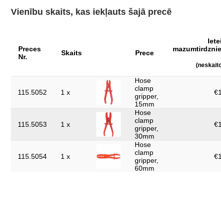
Iesaiņojuma garums, mm:
325
Vienību skaits, kas iekļauts šajā precē
Iesaiņojuma platums, mm:
113
Materiāls 1:
plastmasa
Iet
Preces
mazumtirdzni
detaļas komplektā:
3
Skaits
Prece
Nr.
(neskait
svars, g:
370
Hose
Šļūtenes ārējais diametrs, mm:
15 - 60
clamp
115.5052
1 x
€1
gripper,
15mm
Hose
clamp
115.5053
1 x
€1
gripper,
30mm
Hose
clamp
115.5054
1 x
€1
gripper,
60mm