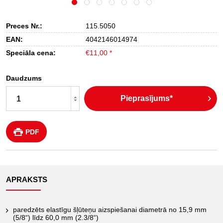
Preces Nr.:
115.5050
EAN:
4042146014974
Speciāla cena:
€11,00 *
Daudzums
Pieprasījums*
PDF
APRAKSTS
paredzēts elastīgu šļūteņu aizspiešanai diametrā no 15,9 mm
(5/8“) līdz 60,0 mm (2.3/8“)