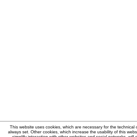
This website uses cookies, which are necessary for the technical 
always set. Other cookies, which increase the usability of this websi
simplify interaction with other websites and social networks, will