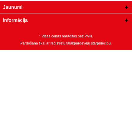
Jaunumi
Informācija
* Visas cenas norādītas bez PVN.
Pārdošana tikai ar reģistrētu tālākpārdevēju starpniecību.