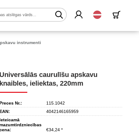
Latvijas
apskavu instrumenti
Universālās caurulīšu apskavu
knaibles, ieliektas, 220mm
Preces Nr.:
115.1042
EAN:
4042146165959
Ieteicamā
mazumtirdzniecības
cena:
€34,24 *