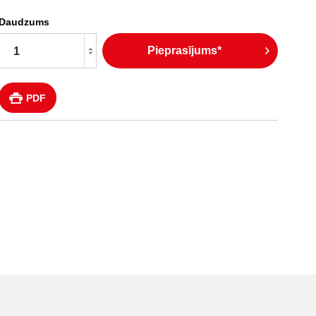
Daudzums
Pieprasījums*
PDF