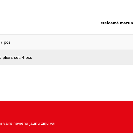
piederumi:
rokturis:
Ieteicamā mazum
svars, g:
 7 pcs
pliers set, 4 pcs
vairs nevienu jaunu ziņu vai