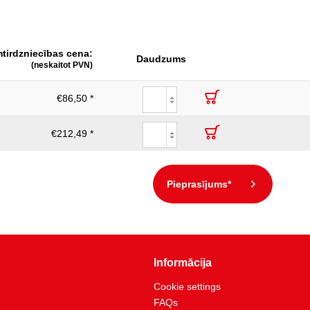
ar kustīgām spiedienspailēm
izolēts rokturis
tirdzniecības cena:
210
Daudzums
(neskaitot PVN)
€86,50 *
€212,49 *
Pieprasījums*
Informācija
Cookie settings
FAQs