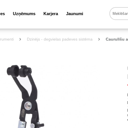
res
Uzņēmums
Karjera
Jaunumi
trumenti
Dzinējs - degvielas padeves sistēma
Caurulīšu 