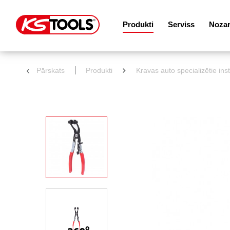
Produkti
Serviss
Noza
Pārskats
Produkti
Kravas auto specializētie ins