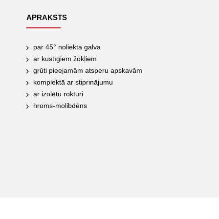
APRAKSTS
par 45° noliekta galva
ar kustīgiem žokļiem
grūti pieejamām atsperu apskavām
komplektā ar stiprinājumu
ar izolētu rokturi
hroms-molibdēns