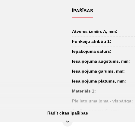
ĪPAŠĪBAS
Atveres izmērs A, mm:
Funkciju atribūti 1:
Iepakojuma saturs:
Iesaiņojuma augstums, mm:
Iesaiņojuma garums, mm:
Iesaiņojuma platums, mm:
Materiāls 1:
Pielietojuma joma - vispārīga:
Spailes garums C, mm:
Rādīt citas īpašības
forma:
kopējais garums L, mm: