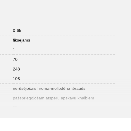
0-65
fiksējams
1
70
248
106
nerūsējošais hroma-molibdēna tērauds
pašspriegojošām atsperu apskavu knaiblēm
55
45° leņķī
220.0