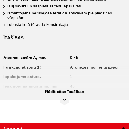
ļauj savilkt un saspiest šļūteņu apskavas
izmantojams nerūsējošā tērauda apskavām pie piedziņas
vārpstām
robusta lietā tērauda konstrukcija
ĪPAŠĪBAS
Atveres izmērs A, mm:
0-45
Funkciju atribūti 1:
Ar griezes momenta izvadi
Iepakojuma saturs:
1
Iesaiņojuma augstums, mm:
45
Rādīt citas īpašības
Iesaiņojuma garums, mm:
372
Iesaiņojuma platums, mm:
169
Materiāls 1:
Liets tērauds
Pielietojuma joma - vispārīga:
šļūteņu savienojumiem
Jaunumi