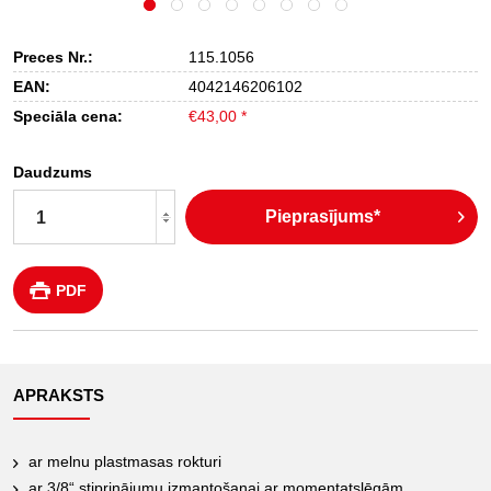
Preces Nr.:
115.1056
EAN:
4042146206102
Speciāla cena:
€43,00 *
Daudzums
Pieprasījums*
PDF
APRAKSTS
ar melnu plastmasas rokturi
ar 3/8“ stiprinājumu izmantošanai ar momentatslēgām