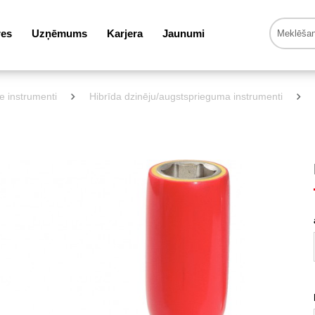
res
Uzņēmums
Karjera
Jaunumi
ie instrumenti
Hibrīda dzinēju/augstsprieguma instrumenti