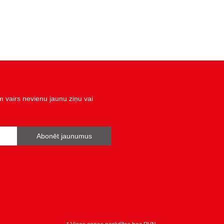
vairs nevienu jaunu ziņu vai
Abonēt jaunumus