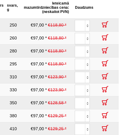
Ieteicamā
rs
DIN 7448, DIN 3120, ISO 1174, IEC 60900
svars,
mazumtirdzniecības cena:
Daudzums
g
(neskaitot PVN)
250
€97,00 *
€118,80 *
260
€97,00 *
€118,80 *
280
€97,00 *
€118,80 *
295
€97,00 *
€118,80 *
310
€97,00 *
€123,90 *
330
€97,00 *
€123,90 *
350
€97,00 *
€128,58 *
380
€97,00 *
€129,25 *
410
€97,00 *
€129,25 *