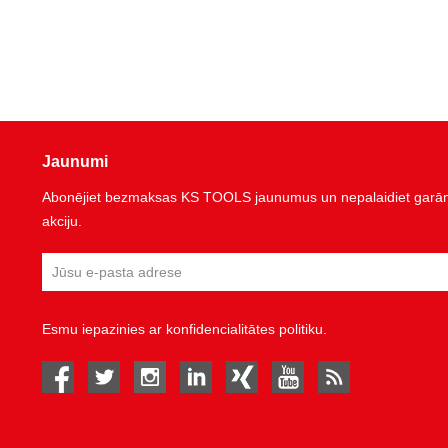
Jaunumi
Abonējiet bezmaksas KS TOOLS jaunumus un nepalaidiet garām 
akciju.
Esmu iepazinies ar
konfidencialitātes politiku
.
facebook
twitter
instagram
linked in
Xing
youtube
rss