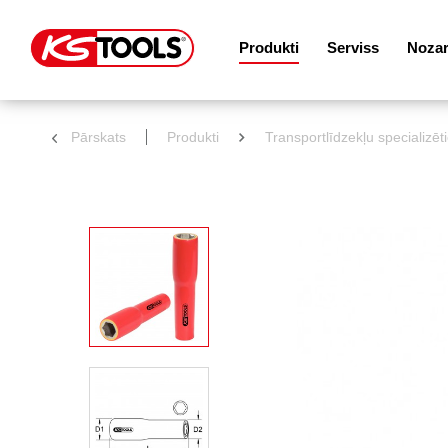
Produkti
Serviss
Noza
Pārskats
Produkti
Transportlīdzekļu specializēt