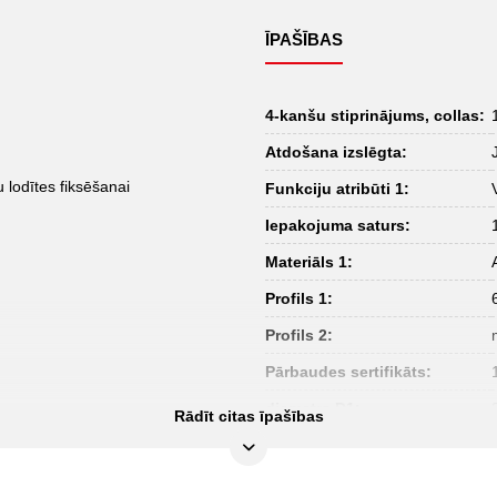
ĪPAŠĪBAS
4-kanšu stiprinājums, collas:
Atdošana izslēgta:
 lodītes fiksēšanai
Funkciju atribūti 1:
Iepakojuma saturs:
Materiāls 1:
Profils 1:
Profils 2:
Pārbaudes sertifikāts:
diametrs D1:
Rādīt citas īpašības
izolācija:
kopējais garums L, mm: