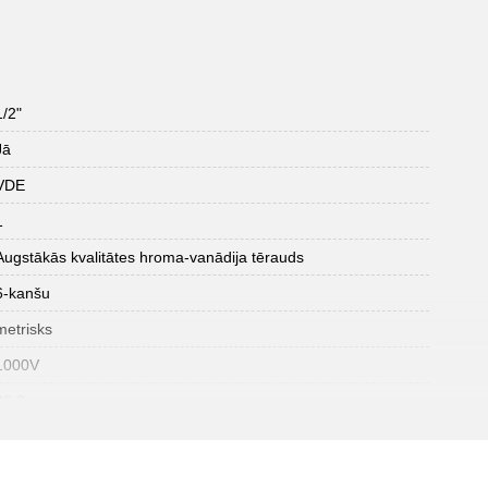
1/2"
Jā
VDE
1
Augstākās kvalitātes hroma-vanādija tērauds
6-kanšu
metrisks
1000V
26.0
izolācija ar iegremdēšanas metodi saskaņā ar DIN EN 60900
145.0