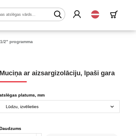
Latvijas
1/2" programma
Muciņa ar aizsargizolāciju, īpaši gara
atslēgas platums, mm
Daudzums