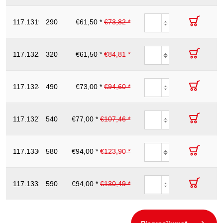
saliekta, 18mm
Gredzenatslēga
ar
117.1319
290
€61,50 *
€73,82 *
19
44
234
aizsargizolāciju,
saliekta, 19mm
Gredzenatslēga
ar
117.1322
320
€61,50 *
€84,81 *
22
40
260
aizsargizolāciju,
saliekta, 22mm
Gredzenatslēga
ar
117.1324
490
€73,00 *
€94,60 *
24
50
280
aizsargizolāciju,
saliekta, 24mm
Gredzenatslēga
ar
117.1327
540
€77,00 *
€107,46 *
27
50
300
aizsargizolāciju,
saliekta, 27mm
Gredzenatslēga
ar
117.1330
580
€94,00 *
€123,90 *
30
50
300
aizsargizolāciju,
saliekta, 30mm
Gredzenatslēga
ar
117.1332
590
€94,00 *
€130,49 *
32
50
315
aizsargizolāciju,
saliekta, 32mm