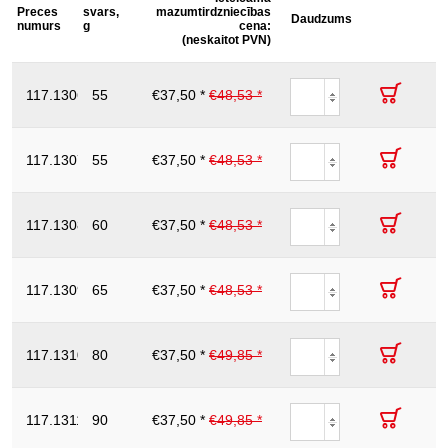
atslēgas
Iesaiņojuma
Iesaiņojuma
Preces
svars,
mazumtirdzniecības
Apraksts
platums,
Daudzums
augstums,
garums,
numurs
g
cena:
izolācija ar iegremdēšanas metodi saskaņā ar
mm
mm
mm
izolācija:
(neskaitot PVN)
DIN EN 60900
Gredzenatslēga
norma:
DIN 7447, IEC 60900
ar
117.1306
55
€37,50 *
€48,53 *
6
20
142
aizsargizolāciju,
saliekta, 6mm
Gredzenatslēga
ar
117.1307
55
€37,50 *
€48,53 *
7
20
152
aizsargizolāciju,
saliekta, 7mm
Gredzenatslēga
ar
117.1308
60
€37,50 *
€48,53 *
8
20
22
aizsargizolāciju,
saliekta, 8mm
Gredzenatslēga
ar
117.1309
65
€37,50 *
€48,53 *
9
22
155
aizsargizolāciju,
saliekta, 9mm
Gredzenatslēga
ar
117.1310
80
€37,50 *
€49,85 *
10
20
164
aizsargizolāciju,
saliekta, 10mm
Gredzenatslēga
ar
117.1311
90
€37,50 *
€49,85 *
11
16
170
aizsargizolāciju,
saliekta, 11mm