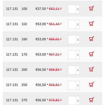
Gredzenatslēga
ar
117.1312
100
€37,50 *
€52,11 *
12
32
187
aizsargizolāciju,
saliekta, 12mm
Gredzenatslēga
ar
117.1313
110
€53,00 *
€61,43 *
13
31
193
aizsargizolāciju,
saliekta, 13mm
Gredzenatslēga
ar
117.1314
160
€53,00 *
€65,01 *
14
38
196
aizsargizolāciju,
saliekta, 14mm
Gredzenatslēga
ar
117.1315
170
€53,00 *
€67,21 *
15
36
197
aizsargizolāciju,
saliekta, 15mm
Gredzenatslēga
ar
117.1316
200
€56,50 *
€69,82 *
16
29
211
aizsargizolāciju,
saliekta, 16mm
Gredzenatslēga
ar
117.1317
250
€56,50 *
€69,82 *
17
32
210
aizsargizolāciju,
saliekta, 17mm
Gredzenatslēga
ar
117.1318
270
€56,50 *
€73,82 *
18
45
230
aizsargizolāciju,