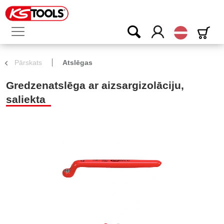
Latvijas
Pārskats
Atslēgas
Gredzenatslēga ar aizsargizolāciju,
saliekta