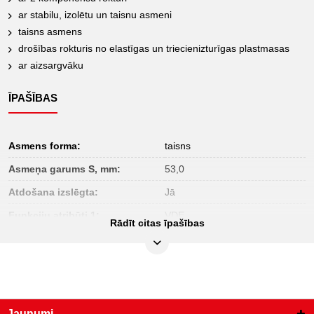
ar stabilu, izolētu un taisnu asmeni
taisns asmens
drošības rokturis no elastīgas un triecienizturīgas plastmasas
ar aizsargvāku
ĪPAŠĪBAS
Asmens forma:
taisns
Asmeņa garums S, mm:
53,0
Atdošana izslēgta:
Jā
Funkciju atribūti 1:
VDE
Rādīt citas īpašības
Iepakojuma saturs:
1
Iesaiņojuma augstums, mm:
28
Iesaiņojuma garums, mm:
230
Iesaiņojuma platums, mm:
45
Jaunumi