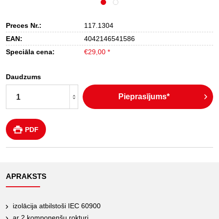
Preces Nr.:
117.1304
EAN:
4042146541586
Speciāla cena:
€29,00 *
Daudzums
Pieprasījums*
PDF
APRAKSTS
izolācija atbilstoši IEC 60900
ar 2 komponenšu rokturi