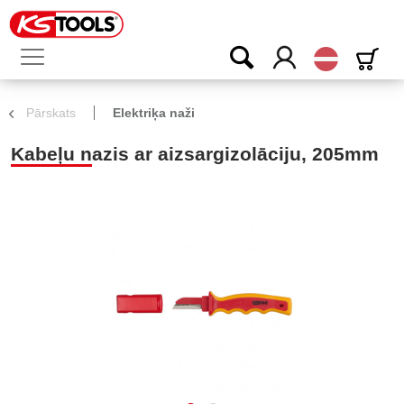
Latvijas
Pārskats
Elektriķa naži
Kabeļu nazis ar aizsargizolāciju, 205mm