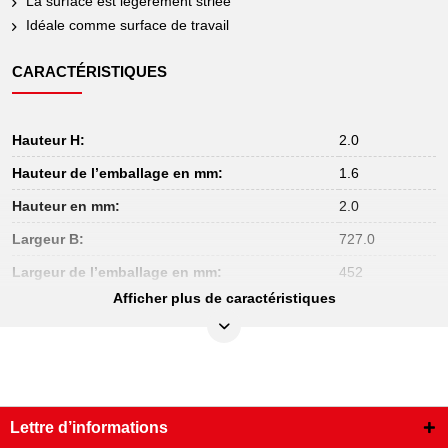
La surface est légèrement striée
Idéale comme surface de travail
CARACTÉRISTIQUES
Hauteur H:
2.0
Hauteur de l’emballage en mm:
1.6
Hauteur en mm:
2.0
Largeur B:
727.0
Largeur de l’emballage en mm:
452
Afficher plus de caractéristiques
Largeur en mm:
727.0
Longueur de l’emballage en mm:
714
Longueur totale L en mm:
460.0
Matière:
Aluminium
Lettre d’informations
Poids en g:
2500