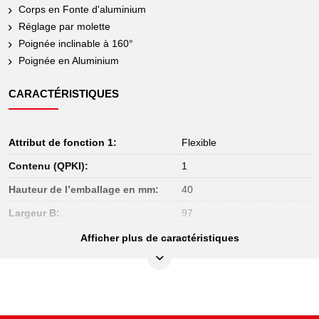
Corps en Fonte d'aluminium
Réglage par molette
Poignée inclinable à 160°
Poignée en Aluminium
CARACTÉRISTIQUES
Attribut de fonction 1:
Flexible
Contenu (QPKI):
1
Hauteur de l’emballage en mm:
40
Largeur B:
97
Largeur de l’emballage en mm:
114
Afficher plus de caractéristiques
Longueur de l’emballage en mm:
265
Longueur en pouce:
10
Longueur totale L en mm:
250