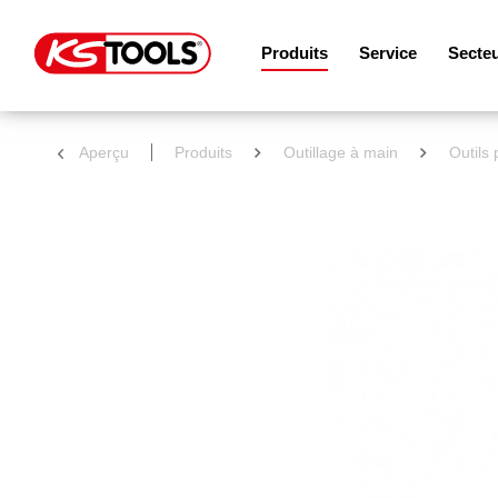
Produits
Service
Secte
Aperçu
Produits
Outillage à main
Outils 