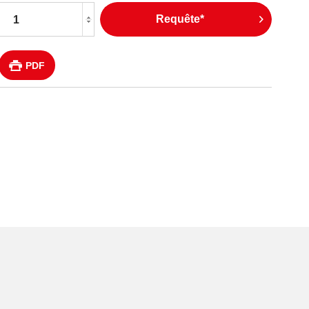
Requête*
PDF