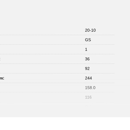
20-10
GS
1
:
36
:
92
mm:
244
158.0
116
Oui
0,5-6,0