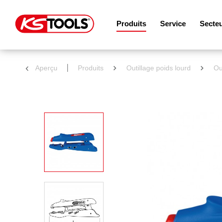
Produits
Service
Secte
Aperçu
Produits
Outillage poids lourd
Ou