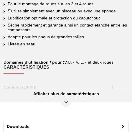
Pour le montage de roues sur les 2 et 4 roues
S'utilise simplement avec un pinceau ou avec une éponge
Lubrification optimale et protection du caoutchouc
Sèche rapidement et garantie ainsi un contact étanche entre les
composants
Adapté pour les pneus de grandes tailles
Livrée en seau
Domaines d'utilisation / pour :
V.U. - V. L. - et deux roues
CARACTÉRISTIQUES
Contenu (QPKI):
1
Afficher plus de caractéristiques
Couleur:
Blanc
Hauteur de l’emballage en mm:
225
Largeur de l’emballage en mm:
246
Longueur de l’emballage en mm:
264
Downloads