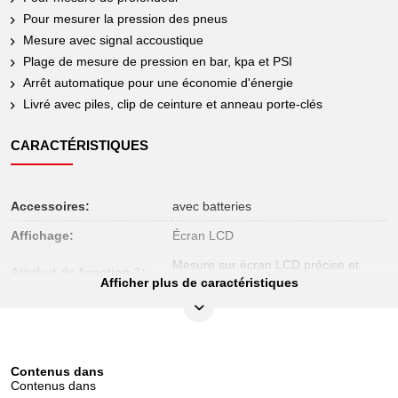
Pour mesurer la pression des pneus
Mesure avec signal accoustique
Plage de mesure de pression en bar, kpa et PSI
Arrêt automatique pour une économie d'énergie
Livré avec piles, clip de ceinture et anneau porte-clés
CARACTÉRISTIQUES
Accessoires:
avec batteries
Affichage:
Écran LCD
Mesure sur écran LCD précise et
Attribut de fonction 1:
reproductible
Afficher plus de caractéristiques
Catégorie de poids de la
Pile bouton
pile:
Composition de la pile:
Pile au lithium (non rechargeable)
Contenus dans
Contenu (QPKI):
1
Contenus dans