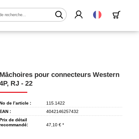
Français
Mâchoires pour connecteurs Western
4P, RJ - 22
No de l’article :
115.1422
EAN :
4042146257432
Prix de détail
recommandé:
47,10 € *