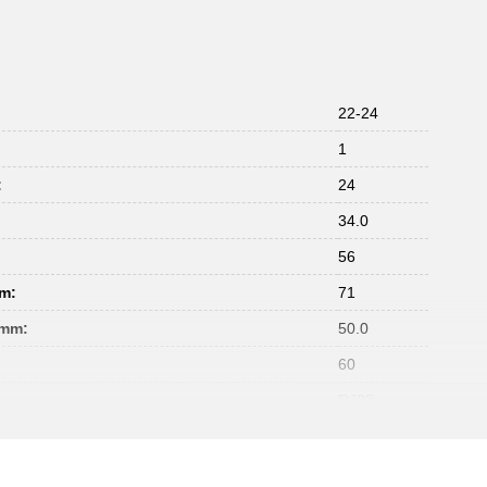
22-24
1
:
24
34.0
:
56
mm:
71
 mm:
50.0
60
RJ22