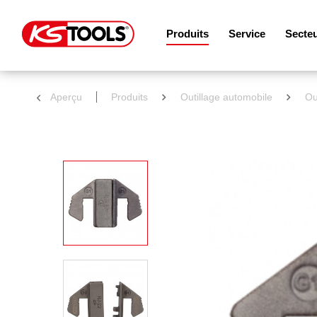
Produits
Service
Secte
Aperçu
Produits
Outillage automobile
Ou