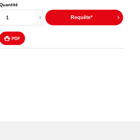
Quantité
Requête*
PDF