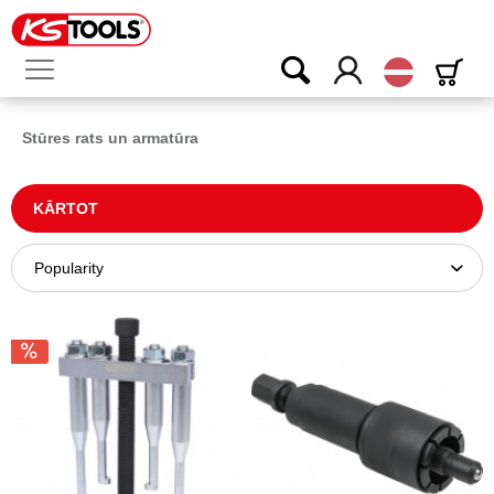
Latvijas
Stūres rats un armatūra
KĀRTOT