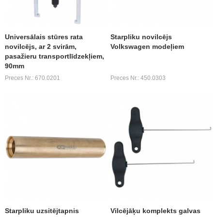
Universālais stūres rata
Starpliku novilcējs
novilcējs, ar 2 svirām,
Volkswagen modeļiem
pasažieru transportlīdzekļiem,
90mm
Preces Nr.: 670.0201
Preces Nr.: 450.0303
Starpliku uzsitējtapnis
Vilcējāķu komplekts galvas