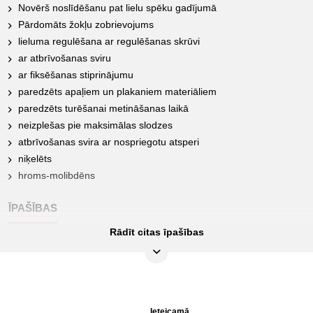
Novērš noslīdēšanu pat lielu spēku gadījumā
Pārdomāts žokļu zobrievojums
lieluma regulēšana ar regulēšanas skrūvi
ar atbrīvošanas sviru
ar fiksēšanas stiprinājumu
paredzēts apaļiem un plakaniem materiāliem
paredzēts turēšanai metināšanas laikā
neizplešas pie maksimālas slodzes
atbrīvošanas svira ar nospriegotu atsperi
niķelēts
hroms-molibdēns
ĪPAŠĪBAS
Rādīt citas īpašības
Funkciju atribūti 1:
Ar ātrās atbrīvošanas sviru
Iepakojuma saturs:
1
Pielietojuma joma - vispārīga:
Plakans un apaļš materiāls
Ieteicamā