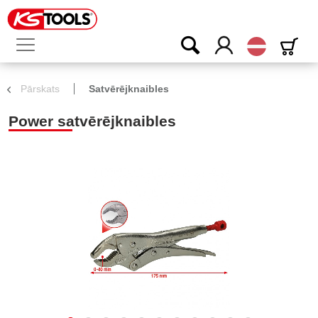
Latvijas
Pārskats
Satvērējknaibles
Power satvērējknaibles