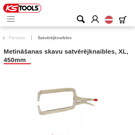
Latvijas
Pārskats
Satvērējknaibles
Metināšanas skavu satvērējknaibles, XL,
450mm