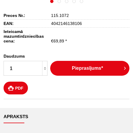
Preces Nr.:
115.1072
EAN:
4042146138106
Ieteicamā
mazumtirdzniecības
cena:
€69,89 *
Daudzums
Pieprasījums*
PDF
APRAKSTS