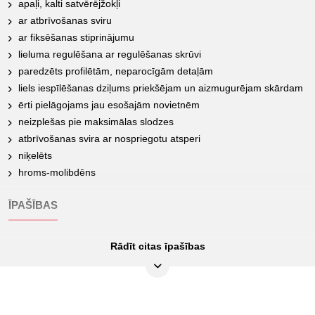
apaļi, kalti satvērējžokļi
ar atbrīvošanas sviru
ar fiksēšanas stiprinājumu
lieluma regulēšana ar regulēšanas skrūvi
paredzēts profilētām, neparocīgām detaļām
liels iespīlēšanas dziļums priekšējam un aizmugurējam skārdam
ērti pielāgojams jau esošajām novietnēm
neizplešas pie maksimālas slodzes
atbrīvošanas svira ar nospriegotu atsperi
niķelēts
hroms-molibdēns
ĪPAŠĪBAS
Rādīt citas īpašības
Atveres izmērs A, collās:
0-10.3/5
Atveres izmērs A, mm:
0-270
Atveres platums B, mm:
250