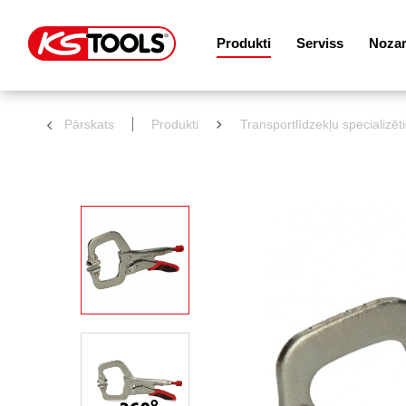
Produkti
Serviss
Noza
Pārskats
Produkti
Transportlīdzekļu specializēt