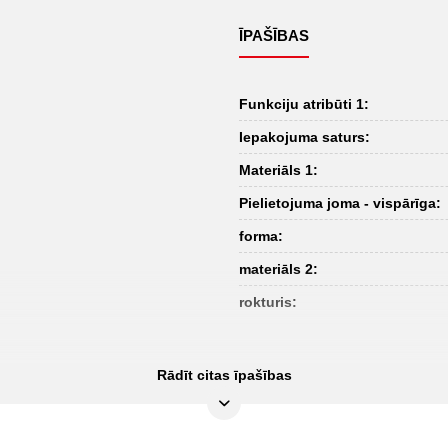
ĪPAŠĪBAS
Funkciju atribūti 1:
Iepakojuma saturs:
Materiāls 1:
Pielietojuma joma - vispārīga:
forma:
materiāls 2:
rokturis:
Rādīt citas īpašības