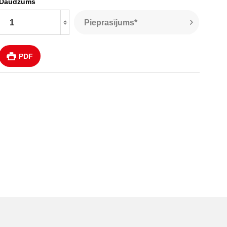
Daudzums
Pieprasījums*
PDF