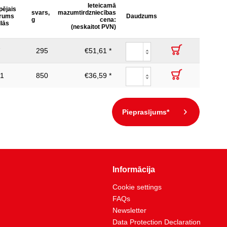
Ieteicamā
pējais
svars,
mazumtirdzniecības
rums
Daudzums
g
cena:
llās
(neskaitot PVN)
7
295
€51,61 *
11
850
€36,59 *
Pieprasījums*
Informācija
Cookie settings
FAQs
Newsletter
Data Protection Declaration