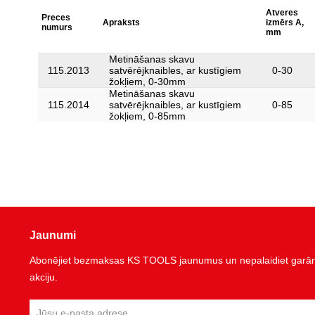
Atveres
Preces
Apraksts
izmērs A,
numurs
mm
Metināšanas skavu
115.2013
satvērējknaibles, ar kustīgiem
0-30
žokļiem, 0-30mm
Metināšanas skavu
115.2014
satvērējknaibles, ar kustīgiem
0-85
žokļiem, 0-85mm
Jaunumi
Abonējiet bezmaksas KS TOOLS jaunumus un nepalaidiet garām 
akciju.