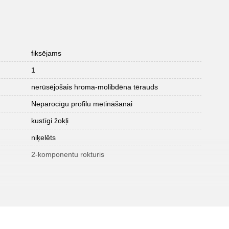
fiksējams
1
nerūsējošais hroma-molibdēna tērauds
Neparocīgu profilu metināšanai
kustīgi žokļi
niķelēts
2-komponentu rokturis