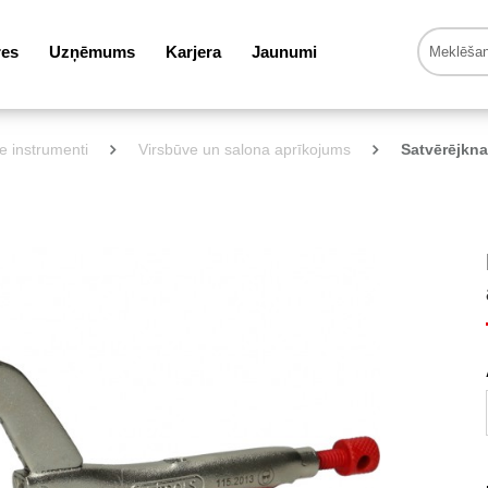
res
Uzņēmums
Karjera
Jaunumi
ie instrumenti
Virsbūve un salona aprīkojums
Satvērējkna