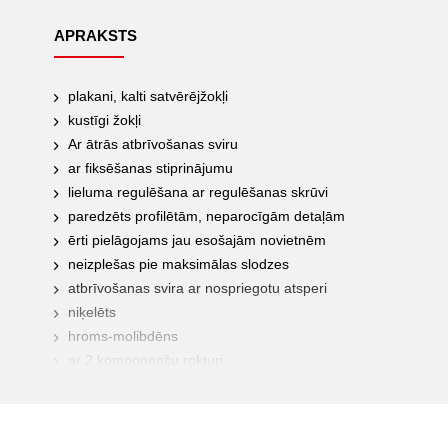
APRAKSTS
plakani, kalti satvērējžokļi
kustīgi žokļi
Ar ātrās atbrīvošanas sviru
ar fiksēšanas stiprinājumu
lieluma regulēšana ar regulēšanas skrūvi
paredzēts profilētām, neparocīgām detaļām
ērti pielāgojams jau esošajām novietnēm
neizplešas pie maksimālas slodzes
atbrīvošanas svira ar nospriegotu atsperi
niķelēts
hroms-molibdēns
ar 2 komponenšu rokturi