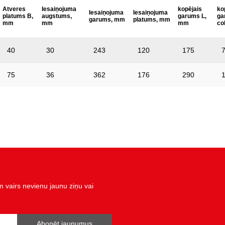
Atveres
Iesaiņojuma
kopējais
ko
Iesaiņojuma
Iesaiņojuma
platums B,
augstums,
garums L,
ga
garums, mm
platums, mm
mm
mm
mm
co
40
30
243
120
175
75
36
362
176
290
vairs nevienu jaunu ziņu vai
Abonēt jaunumus