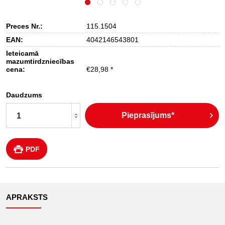
Preces Nr.:
115.1504
EAN:
4042146543801
Ieteicamā
mazumtirdzniecības
cena:
€28,98 *
Daudzums
Pieprasījums*
PDF
APRAKSTS