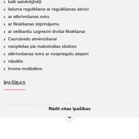
kalti satvērējžokļi
lieluma regulēšana ar regulēšanas skrūvi
ar atbrīvošanas sviru
ar fiksēšanas stiprinājumu
ar seškanšu uzgriezni drošai fiksēšanai
Cauruļvadu atvienošanai
neizplešas pie maksimālas slodzes
atbrīvošanas svira ar nospriegotu atsperi
niķelēts
hroms-molibdēns
ĪPAŠĪBAS
Asmeņa garums S, mm:
29,5
Rādīt citas īpašības
Atveres izmērs A, collās:
0-1.1/5
Atveres izmērs A, mm:
0-30,5
Funkciju atribūti 1:
fiksējams