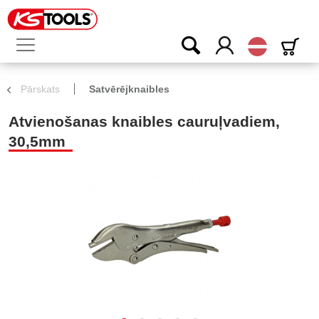
Latvijas
Pārskats
Satvērējknaibles
Atvienošanas knaibles cauruļvadiem,
30,5mm