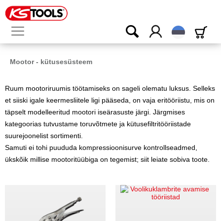
Eesti
Mootor - kütusesüsteem
Ruum mootoriruumis töötamiseks on sageli olematu luksus. Selleks
et siiski igale keermesliitele ligi pääseda, on vaja eritööriistu, mis on
täpselt modelleeritud mootori iseärasuste järgi. Järgmises
kategoorias tutvustame toruvõtmete ja kütusefiltritööriistade
suurejoonelist sortimenti.
Samuti ei tohi puududa kompressioonisurve kontrollseadmed,
ükskõik millise mootoritüübiga on tegemist; siit leiate sobiva toote.