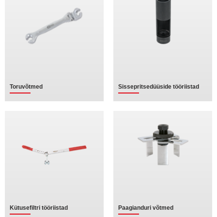
Toruvõtmed
Sissepritsedüüside tööriistad
Kütusefiltri tööriistad
Paagianduri võtmed