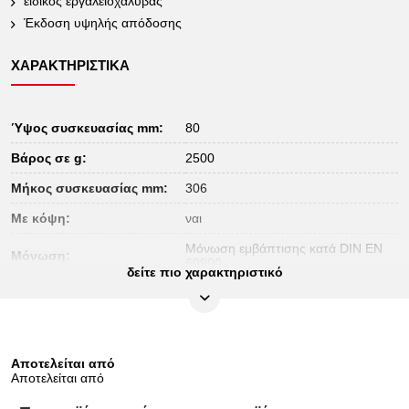
ειδικός εργαλειοχάλυβας
Έκδοση υψηλής απόδοσης
ΧΑΡΑΚΤΗΡΙΣΤΙΚΆ
Ύψος συσκευασίας mm:
80
Βάρος σε g:
2500
Μήκος συσκευασίας mm:
306
Με κόψη:
ναι
Μόνωση εμβάπτισης κατά DIN EN
Μόνωση:
60900
δείτε πιο χαρακτηριστικό
Περιεχόμενο συσκευασίας:
1
Πιστοποιητικό ελέγχου:
1000Volt GS
Πλάτος συσκευασίας mm:
233
Αποτελείται από
Αποτελείται από
Πρότυπο:
IEC 60900