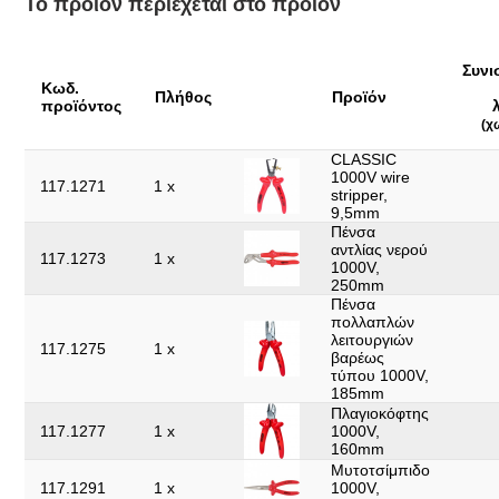
Το προϊόν περιέχεται στο προϊόν
Τεμάχια στο σετ:
6
Υλικό1:
Ειδικός εργαλειοχάλυβας
Συνι
Υλικό2:
Ματ επιχρωμιωμένο
Κωδ.
Πλήθος
Προϊόν
προϊόντος
Χειρολαβή:
Λαβή με μόνωση εμβάπτισης
(χ
Χωρίς δυνατότητα
CLASSIC
Ναι
επιστροφής:
1000V wire
117.1271
1 x
stripper,
9,5mm
Πένσα
αντλίας νερού
117.1273
1 x
1000V,
250mm
Πένσα
πολλαπλών
λειτουργιών
117.1275
1 x
βαρέως
τύπου 1000V,
185mm
Πλαγιοκόφτης
117.1277
1 x
1000V,
160mm
Μυτοτσίμπιδο
117.1291
1 x
1000V,