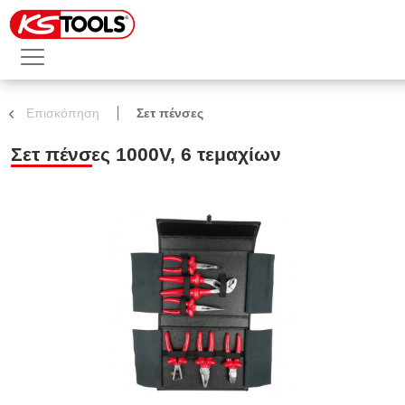
Επισκόπηση
Σετ πένσες
Σετ πένσες 1000V, 6 τεμαχίων