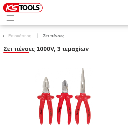
Επισκόπηση
Σετ πένσες
Σετ πένσες 1000V, 3 τεμαχίων