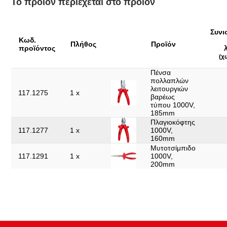
Το προϊόν περιέχεται στο προϊόν
Υλικό1:
Ειδικός εργαλειοχάλυβας
Υλικό2:
Ματ επιχρωμιωμένο
Συνι
Κωδ.
Χειρολαβή:
Λαβή με μόνωση εμβάπτισης
Πλήθος
Προϊόν
προϊόντος
Χωρίς δυνατότητα
(χ
Ναι
επιστροφής:
Πένσα
πολλαπλών
λειτουργιών
117.1275
1 x
βαρέως
τύπου 1000V,
185mm
Πλαγιοκόφτης
117.1277
1 x
1000V,
160mm
Μυτοτσίμπιδο
117.1291
1 x
1000V,
200mm