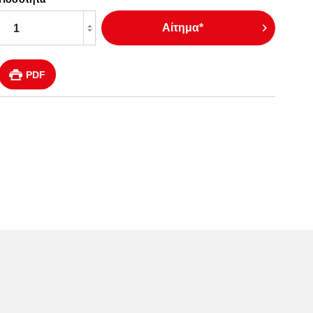
Αίτημα*
PDF