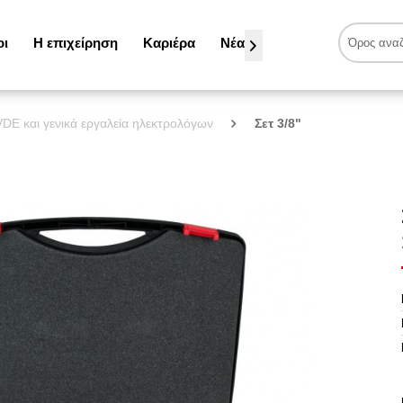
οι
Η επιχείρηση
Καριέρα
Νέα

VDE και γενικά εργαλεία ηλεκτρολόγων
Σετ 3/8"