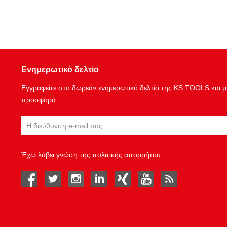
Ενημερωτικό δελτίο
Εγγραφείτε στο δωρεάν ενημερωτικό δελτίο της KS TOOLS και μη
προσφορά.
Έχω λάβει γνώση της
πολιτικής απορρήτου
.
facebook
twitter
instagram
linked in
Xing
youtube
rss