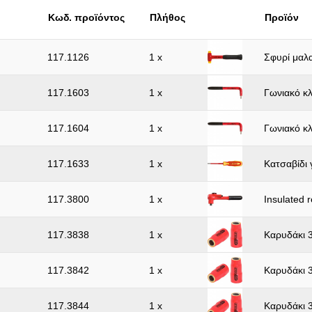
Κωδ. προϊόντος
Πλήθος
Προϊόν
117.1126
1 x
Σφυρί μαλ
117.1603
1 x
Γωνιακό κ
117.1604
1 x
Γωνιακό κ
117.1633
1 x
Κατσαβίδι 
117.3800
1 x
Insulated r
117.3838
1 x
Καρυδάκι 
117.3842
1 x
Καρυδάκι 
117.3844
1 x
Καρυδάκι 