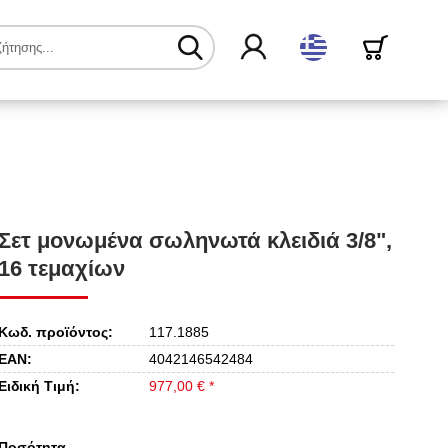
ελληνικά
Σετ μονωμένα σωληνωτά κλειδιά 3/8",
16 τεμαχίων
Κωδ. προϊόντος:
117.1885
EAN:
4042146542484
Ειδική Τιμή:
977,00 € *
Ποσότητα