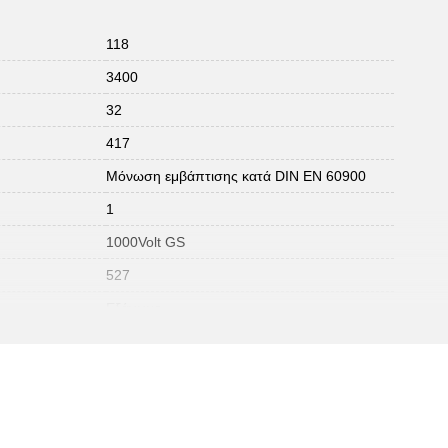
118
3400
32
417
Μόνωση εμβάπτισης κατά DIN EN 60900
1
1000Volt GS
527
Εξάγωνο
IEC 60900
16
 σε ίντσες:
3/8"
Ειδικός εργαλειοχάλυβας