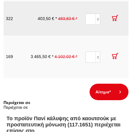
Πανί κάλυψης
από
καουτσούκ με
322
117.1656
προστατευτική
403,50 € *
483,83 € *
1200.0
1000.0
68
μόνωση,
πάχος 1,0,
1200mm
Πανί κάλυψης
από
καουτσούκ με
προστατευτική
169
117.1658
3.465,50 € *
μόνωση,
4.102,02 € *
1200.0
10000.0
167
πάχος 1,0
ρολό 10
μέτρων,
1200mm
Αίτημα*
Περιέχεται σε
Περιέχεται σε
Το προϊόν Πανί κάλυψης από καουτσούκ με
προστατευτική μόνωση (117.1651) περιέχεται
επίσης στο