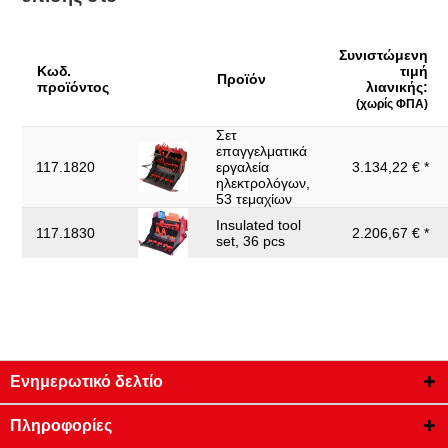
Συνιστώμενη
Κωδ.
τιμή
Προϊόν
προϊόντος
λιανικής:
(χωρίς ΦΠΑ)
Σετ
επαγγελματικά
117.1820
εργαλεία
3.134,22 € *
ηλεκτρολόγων,
53 τεμαχίων
Insulated tool
117.1830
2.206,67 € *
set, 36 pcs
Ενημερωτικό δελτίο
Πληροφορίες