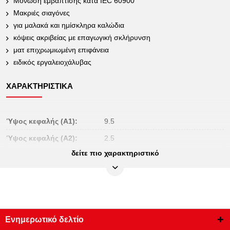
Μόνωση εμβάπτισης κατά IEC 60900
Μακριές σιαγόνες
για μαλακά και ημίσκληρα καλώδια
κόψεις ακριβείας με επαγωγική σκλήρυνση
ματ επιχρωμιωμένη επιφάνεια
ειδικός εργαλειοχάλυβας
ΧΑΡΑΚΤΗΡΙΣΤΙΚΆ
Ύψος κεφαλής (A1):
9.5
Ύψος κεφαλής (A2):
2.5
δείτε πιο χαρακτηριστικό
Ύψος συσκευασίας mm:
40
Βάρος σε g:
230
Διάμετρος D1:
16.0
Διάμετρος D2:
4.0
Ενημερωτικό δελτίο
Μήκος κόψης S mm:
14,0