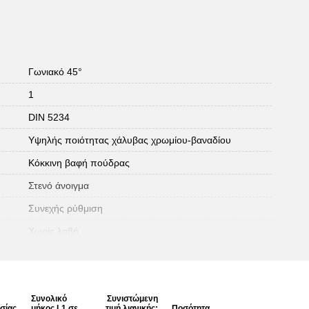
Γωνιακό 45°
1
DIN 5234
Υψηλής ποιότητας χάλυβας χρωμίου-βαναδίου
Κόκκινη βαφή πούδρας
Στενό άνοιγμα
Συνεχής ρύθμιση
Χωρίς λαβή
Συνολικό
Συνιστώμενη
σίας
μήκος L1 σε
τιμή λιανικής:
Ποσότητα