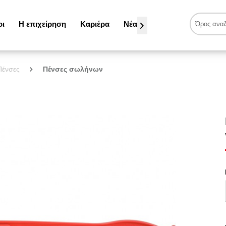
οι
Η επιχείρηση
Καριέρα
Νέα

Πένσες
Πένσες σωλήνων