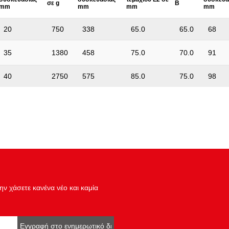
σε g
Β
mm
mm
mm
mm
20
750
338
65.0
65.0
68
35
1380
458
75.0
70.0
91
40
2750
575
85.0
75.0
98
ν χάσετε κανένα νέο και καμία
Εγγραφή στο ενημερωτικό δελτίο