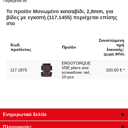
Περιέχεται σε
Προφίλ1:
Εγκοπή
Το προϊόν Μονωμένο κατσαβίδι, 2,8mm, για
Πρότυπο:
IEC 60900
βίδες με εγκοπή (117.1455) περιέχεται επίσης
Συνολικό μήκος L1 σε mm:
150
στο
Σχήμα λεπίδας:
Στρογγυλό
Μύτη S2 ειδικού χάλυβα,
Συνιστώμενη
Υλικό1:
ορειχαλκωμένη
Κωδ.
τιμή
Προϊόν
προϊόντος
λιανικής:
Χαρακτηριστικά λειτουργίας
(χωρίς ΦΠΑ)
1000 V
1:
ERGOTORQUE
Χειρολαβή:
Λαβή 1 υλικού
VDE pliers and
117.1875
320,50 € *
screwdriver set,
Χωρίς δυνατότητα
10 pcs
Ναι
επιστροφής:
Ενημερωτικό δελτίο
Πληροφορίες