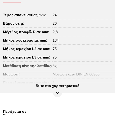
Ύψος συσκευασίας mm:
24
Βάρος σε g:
20
Μέγεθος προφίλ D σε mm:
2,8
Μήκος συσκευασίας mm:
134
Μήκος τεμαχίου L2 σε mm:
75
Μήκος τεμαχίου L3 σε mm:
75
Μετάδοση κίνησης λεπίδας:
όχι
Μόνωση:
Μόνωση κατά DIN EN 60900
Περιεχόμενο συσκευασίας:
1
δείτε πιο χαρακτηριστικό
Πιστοποιητικό ελέγχου:
1000Volt GS
Πλάτος συσκευασίας mm:
53
Προστασία εκτύλιξης:
ναι
Περιέχεται σε