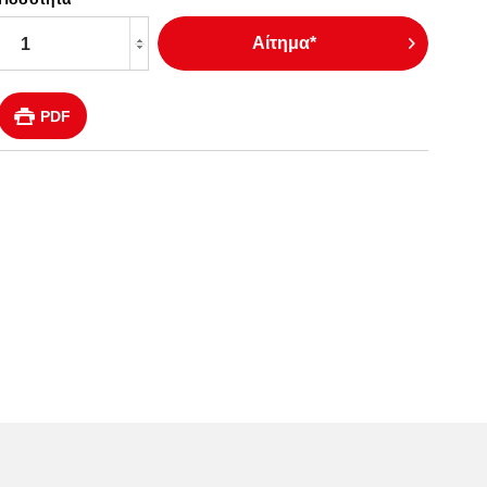
Αίτημα*
PDF