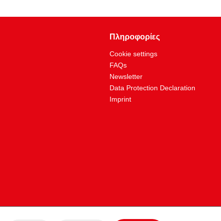
 σε ίντσες:
3/8"+1/2"
Ειδικός εργαλειοχάλυβας
Πληροφορίες
10 λειτουργίες
Cookie settings
FAQs
Newsletter
Data Protection Declaration
Imprint