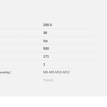
200.0
38
όχι
500
171
1
ύρωσης:
M6-M8-M10-M12
Υγιεινή
3/8" - 1
169
220.0