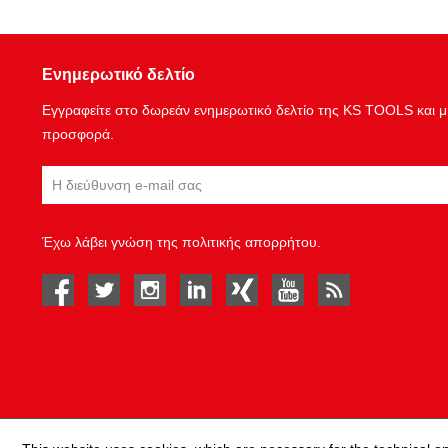
Ενημερωτικό δελτίο
Εγγραφείτε στο δωρεάν ενημερωτικό δελτίο της KS TOOLS και μη
προσφορά.
Έχω λάβει γνώση της
πολιτικής απορρήτου
.
facebook
twitter
instagram
linked in
Xing
youtube
rss