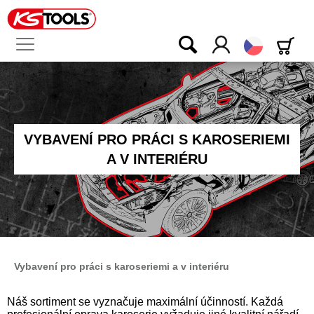
Čeština
VYBAVENÍ PRO PRÁCI S KAROSERIEMI
A V INTERIÉRU
Vybavení pro práci s karoseriemi a v interiéru
Náš sortiment se vyznačuje maximální účinností. Každá