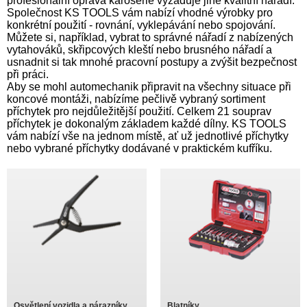
profesionální oprava karoserie vyžaduje jiné kvalitní nářadí.
Společnost KS TOOLS vám nabízí vhodné výrobky pro
konkrétní použití - rovnání, vyklepávání nebo spojování.
Můžete si, například, vybrat to správné nářadí z nabízených
vytahováků, skřipcových kleští nebo brusného nářadí a
usnadnit si tak mnohé pracovní postupy a zvýšit bezpečnost
při práci.
Aby se mohl automechanik připravit na všechny situace při
koncové montáži, nabízíme pečlivě vybraný sortiment
příchytek pro nejdůležitější použití. Celkem 21 souprav
příchytek je dokonalým základem každé dílny. KS TOOLS
vám nabízí vše na jednom místě, ať už jednotlivé příchytky
nebo vybrané příchytky dodávané v praktickém kufříku.
Osvětlení vozidla a nárazníky
Blatníky