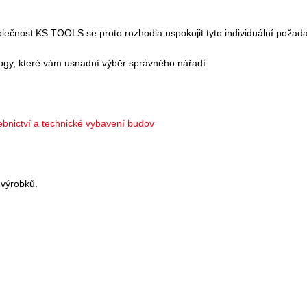
Společnost KS TOOLS se proto rozhodla uspokojit tyto individuální požad
ogy, které vám usnadní výběr správného nářadí.
vebnictví a technické vybavení budov
 výrobků.