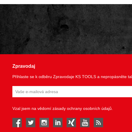
Zpravodaj
Přihlaste se k odběru Zpravodaje KS TOOLS a nepropásněte tak
Vzal jsem na vědomí
zásady ochrany osobních údajů
.
facebook
twitter
instagram
linked in
Xing
youtube
rss