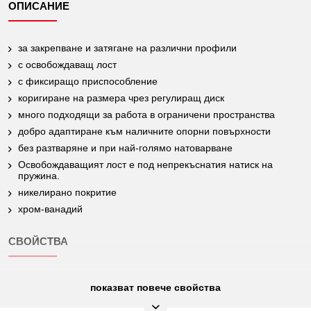
ОПИСАНИЕ
за закрепване и затягане на различни профили
с освобождаващ лост
с фиксиращо приспособление
коригиране на размера чрез регулиращ диск
много подходящи за работа в ограничени пространства
добро адаптиране към наличните опорни повърхности
без разтваряне и при най-голямо натоварване
Освобождаващият лост е под непрекъснатия натиск на
пружина.
никелирано покритие
хром-ванадий
СВОЙСТВА
показват повече свойства
Верига резервна:
115.1172