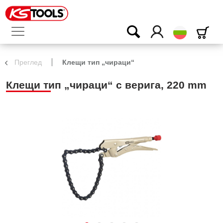
български
Преглед
Клещи тип „чираци“
Клещи тип „чираци“ с верига, 220 mm