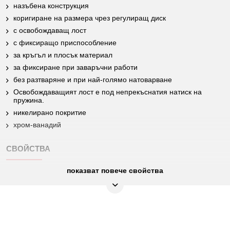
назъбена конструкция
коригиране на размера чрез регулиращ диск
с освобождаващ лост
с фиксиращо приспособление
за кръгъл и плосък материал
за фиксиране при заваръчни работи
без разтваряне и при най-голямо натоварване
Освобождаващият лост е под непрекъснатия натиск на
пружина.
никелирано покритие
хром-ванадий
СВОЙСТВА
показват повече свойства
Material2:
никелирано покритие
Най-фина хром-молибденова
Материал 1:
стомана
Област на приложение: