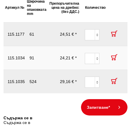
Плосък и кръгъл материал
Широчина
Височина
Дължина
Дъ
обща:
Препоръчителна
Обща
на
на
на
на
Артикул №
Описание
цена на дребно:
дължина
Количество
опаковката
опаковката
опаковката
ра
Ръкохватка:
Метална ръкохватка
(без ДДС.)
L в mm
mm
mm
mm
S 
Съдържание на
1
Клещи
опаковката:
притискащи
115.1177
61
с дълги
24,51 € *
125.0
25
180
3
челюсти,
125 mm
Клещи
притискащи
115.1034
91
с дълги
24,21 € *
150.0
25
244
4
челюсти,
150 mm
Клещи
притискащи
115.1035
524
с дълги
29,16 € *
210
20
187
6
челюсти,
210mm
Запитване*
Съдържа се в
Съдържа се в