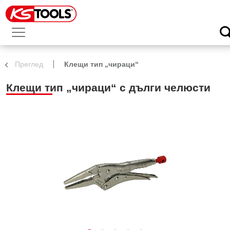
Преглед
Клещи тип „чираци“
Клещи тип „чираци“ с дълги челюсти