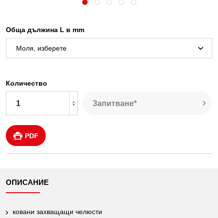
Обща дължина L в mm
Количество
Запитване*
PDF
ОПИСАНИЕ
ковани захващащи челюсти