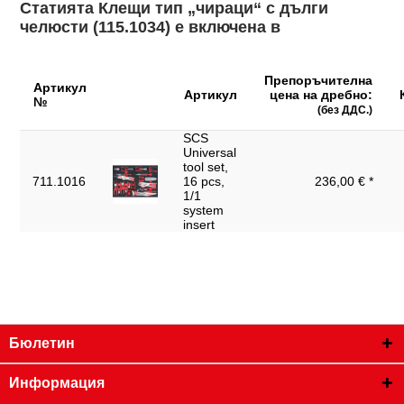
Статията Клещи тип „чираци“ с дълги
челюсти (115.1034) е включена в
Препоръчителна
Артикул
Артикул
цена на дребно:
№
(без ДДС.)
SCS
Universal
tool set,
711.1016
16 pcs,
236,00 € *
1/1
system
insert
Бюлетин
Информация