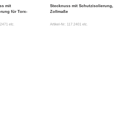
ss mit
Stecknuss mit Schutzisolierung,
rung für Torx-
Zollmaße
.2471 etc.
Artikel-Nr.: 117.2401 etc.