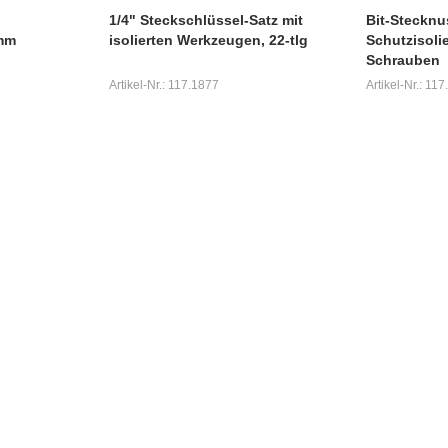
1/4" Steckschlüssel-Satz mit
Bit-Stecknu
0mm
isolierten Werkzeugen, 22-tlg
Schutzisolie
Schrauben
Artikel-Nr.: 117.1877
Artikel-Nr.: 117