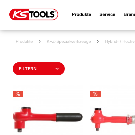
Produkte
Service
Bran
Produkte
KFZ-Spezialwerkzeuge
Hybrid- / Hoch
FILTERN