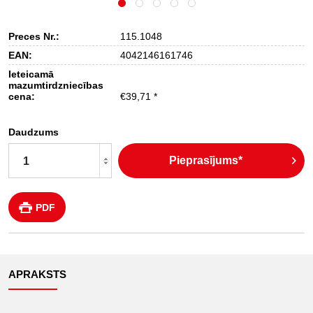
Preces Nr.:
115.1048
EAN:
4042146161746
Ieteicamā
mazumtirdzniecības
cena:
€39,71 *
Daudzums
Pieprasījums*
PDF
APRAKSTS