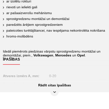
ar izolētu rokturi
rievoti un ieliekti gali
ar pašaaizverošu mehānismu
sprostgredzenu montāžai un demontāžai
paredzēts ārējiem sprostgredzeniem
pateicoties turētājštancei, nav iespējama nekontrolēta nokrišana
hroms-molibdēns
Ideāli piemērots piedziņas vārpstu sprostgredzenu montāžai un
demontāžai, piem.,
Volkswagen
,
Mercedes
un
Opel
.
ĪPAŠĪBAS
Atveres izmērs A, mm:
0-20
Funkciju atribūti 1:
pašaizverošs
Rādīt citas īpašības
Iepakojuma saturs:
1
Iesaiņojuma augstums,
25
mm: