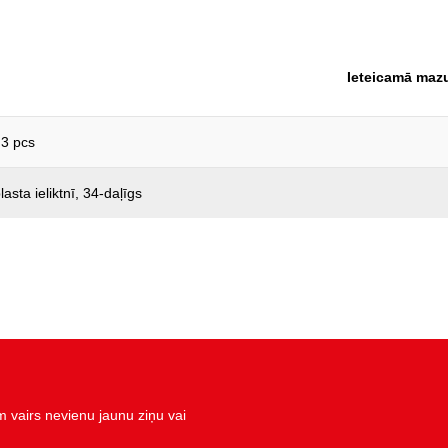
Ieteicamā maz
 3 pcs
asta ieliktnī, 34-daļīgs
vairs nevienu jaunu ziņu vai