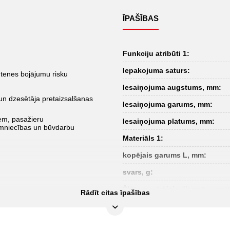
ĪPAŠĪBAS
Funkciju atribūti 1:
Iepakojuma saturs:
ļūtenes bojājumu risku
Iesaiņojuma augstums, mm:
 un dzesētāja pretaizsalšanas
Iesaiņojuma garums, mm:
iem, pasažieru
Iesaiņojuma platums, mm:
aimniecības un būvdarbu
Materiāls 1:
kopējais garums L, mm:
svars, g:
Šļūtenes ārējais diametrs, mm:
Rādīt citas īpašības