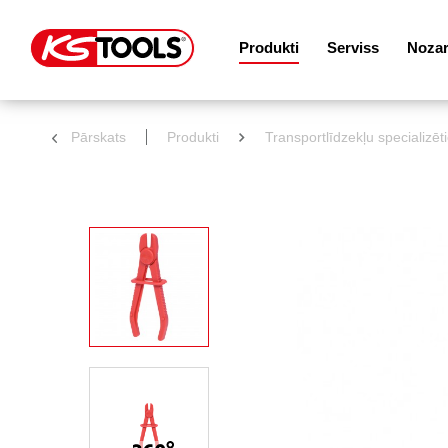
Produkti
Serviss
Noza
Pārskats
Produkti
Transportlīdzekļu specializēt