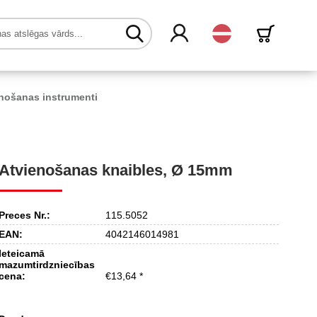
Latvijas
nošanas instrumenti
Atvienošanas knaibles, Ø 15mm
Preces Nr.:
115.5052
EAN:
4042146014981
Ieteicamā
mazumtirdzniecības
cena:
€13,64 *