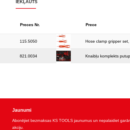
IEKĻAUTS
Preces Nr.
Prece
115.5050
Hose clamp gripper set,
821.0034
Knaibļu komplekts putupl
Jaunumi
Abonējiet bezmaksas KS TOOLS jaunumus un nepalaidiet garām 
akciju.