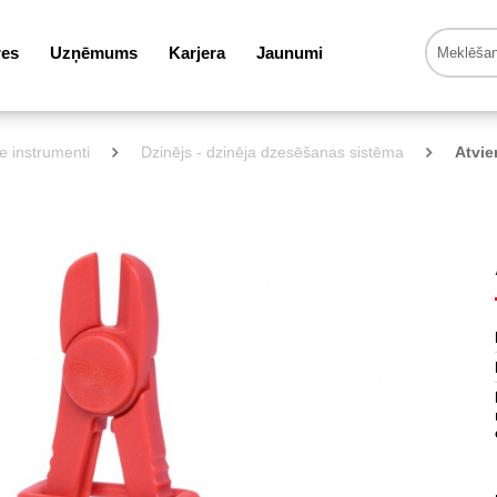
res
Uzņēmums
Karjera
Jaunumi
ie instrumenti
Dzinējs - dzinēja dzesēšanas sistēma
Atvie