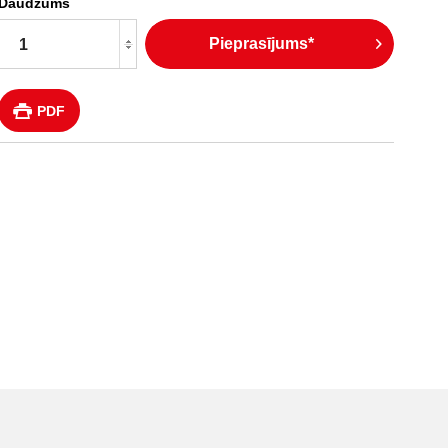
Daudzums
Pieprasījums*
PDF