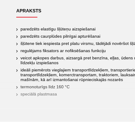
APRAKSTS
paredzēts elastīgu šļūteņu aizspiešanai
paredzēts caurplūdes pilnīgai apturēšanai
šļūtene tiek iespiesta pret platu virsmu, tādējādi novēršot š
regulējams fiksators ar nofiksēšanas funkciju
veicot apkopes darbus, aizsargā pret benzīna, eļļas, ūdens
līdzekļu izspiešanos
ideāli piemērots vieglajiem transportlīdzekļiem, transportier
transportlīdzekļiem, komerctransportam, traktoriem, lauks
mašīnām, kā arī izmantošanai rūpnieciskajās nozarēs
termonoturīgs līdz 160 °C
speciālā plastmasa