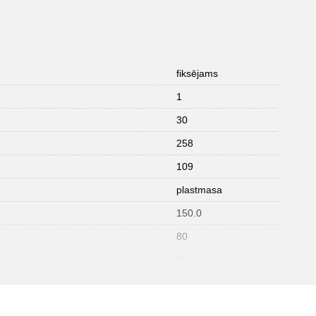
fiksējams
1
30
258
109
plastmasa
150.0
80
15,0