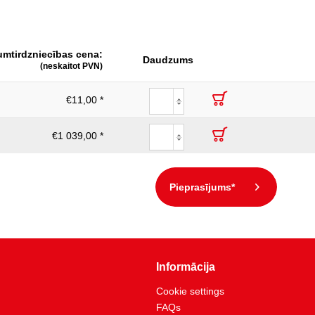
umtirdzniecības cena:
Daudzums
(neskaitot PVN)
€11,00 *
€1 039,00 *
Pieprasījums*
Informācija
Cookie settings
FAQs