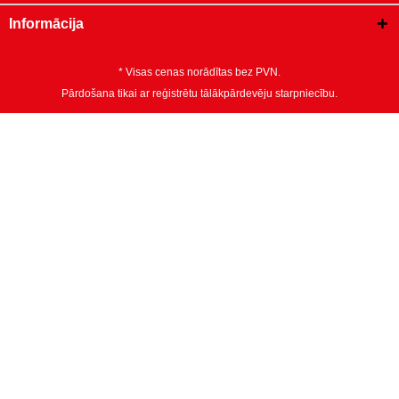
Informācija
* Visas cenas norādītas bez PVN.
Pārdošana tikai ar reģistrētu tālākpārdevēju starpniecību.