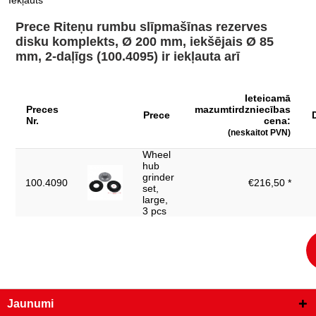
Iekļauts
Iepakojuma saturs:
2
Prece Riteņu rumbu slīpmašīnas rezerves
Iesaiņojuma augstums, mm:
60
disku komplekts, Ø 200 mm, iekšējais Ø 85
mm, 2-daļīgs (100.4095) ir iekļauta arī
Iesaiņojuma garums, mm:
261
Iesaiņojuma platums, mm:
227
Ieteicamā
Pielietojuma joma -
Preces
mazumtirdzniecības
→ 100.4090
Prece
instrumenti:
Nr.
cena:
(neskaitot PVN)
UPM maks.:
1500
Wheel
detaļas komplektā:
2
hub
grinder
100.4090
€216,50 *
100 transportlīdzekļi uz vienu
set,
kapacitāte:
disku
large,
3 pcs
svars, g:
530
Jaunumi