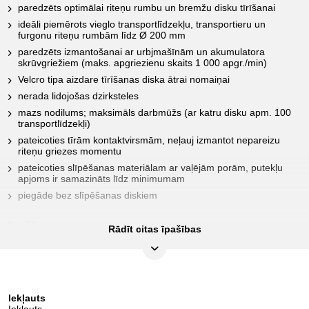
paredzēts optimālai riteņu rumbu un bremžu disku tīrīšanai
ideāli piemērots vieglo transportlīdzekļu, transportieru un
furgonu riteņu rumbām līdz Ø 200 mm
paredzēts izmantošanai ar urbjmašīnām un akumulatora
skrūvgriežiem (maks. apgriezienu skaits 1 000 apgr./min)
Velcro tipa aizdare tīrīšanas diska ātrai nomaiņai
nerada lidojošas dzirksteles
mazs nodilums; maksimāls darbmūžs (ar katru disku apm. 100
transportlīdzekļi)
pateicoties tīrām kontaktvirsmām, neļauj izmantot nepareizu
riteņu griezes momentu
pateicoties slīpēšanas materiālam ar vaļējām porām, putekļu
apjoms ir samazināts līdz minimumam
piegāde bez slīpēšanas diskiem
ĪPAŠĪBAS
Rādīt citas īpašības
Diametrs, mm:
200
Iekšējais diametrs, mm:
85
Iekļauts