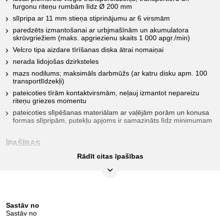
furgonu riteņu rumbām līdz Ø 200 mm
slīpripa ar 11 mm stieņa stiprinājumu ar 6 virsmām
paredzēts izmantošanai ar urbjmašīnām un akumulatora
skrūvgriežiem (maks. apgriezienu skaits 1 000 apgr./min)
Velcro tipa aizdare tīrīšanas diska ātrai nomaiņai
nerada lidojošas dzirksteles
mazs nodilums; maksimāls darbmūžs (ar katru disku apm. 100
transportlīdzekļi)
pateicoties tīrām kontaktvirsmām, neļauj izmantot nepareizu
riteņu griezes momentu
pateicoties slīpēšanas materiālam ar vaļējām porām un konusa
formas slīpripām, putekļu apjoms ir samazināts līdz minimumam
ĪPAŠĪBAS
Rādīt citas īpašības
Diametrs, mm:
200
Funkciju atribūti 1:
nedzirksteļojošs
Sastāv no
Iepakojuma saturs:
1
Sastāv no