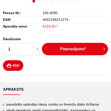
Preces Nr.:
100.4090
EAN:
4042146211274
Speciāla cena:
€216,50 *
Daudzums
Pieprasījums*
PDF
APRAKSTS
paredzēts optimālai riteņu rumbu un bremžu disku tīrīšanai
ideāli piemērots vieglo transportlīdzekļu, transportieru un