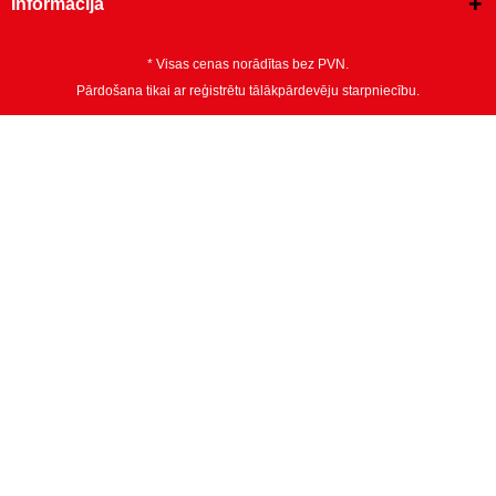
Informācija
* Visas cenas norādītas bez PVN.
Pārdošana tikai ar reģistrētu tālākpārdevēju starpniecību.