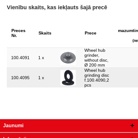
Iesaiņojuma augstums, mm:
120
Vienību skaits, kas iekļauts šajā precē
Iesaiņojuma garums, mm:
213
Iesaiņojuma platums, mm:
211
Preces
mazumtir
Skaits
Prece
Profils 1:
3-kanšu
Nr.
(ne
UPM maks.:
1500
Wheel hub
detaļas komplektā:
3
grinder,
100.4091
1 x
without disc,
kapacitāte:
100 transportlīdzekļi uz vienu disku
Ø 200 mm
Wheel hub
svars, g:
1010
grinding disc
100.4095
1 x
f.100.4090,2
pcs
Jaunumi